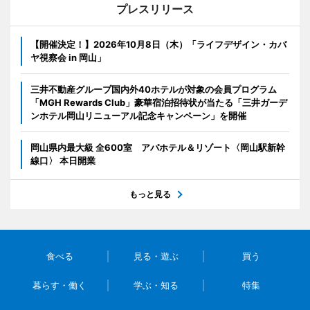
プレスリリース
【開催決定！】2026年10月8日（木）「ライフデザイン・カバ
ヤ視察会 in 岡山」
三井不動産グループ国内外40ホテルが対象の会員プログラム
「MGH Rewards Club」豪華宿泊招待状が当たる「三井ガーデ
ンホテル岡山リニューアル記念キャンペーン」を開催
岡山県内最大級 全600室 アパホテル＆リゾート〈岡山駅新幹
線口〉 本日開業
もっと見る
食べる
見る・遊ぶ
買う
暮らす・働く
学ぶ・知る
特集