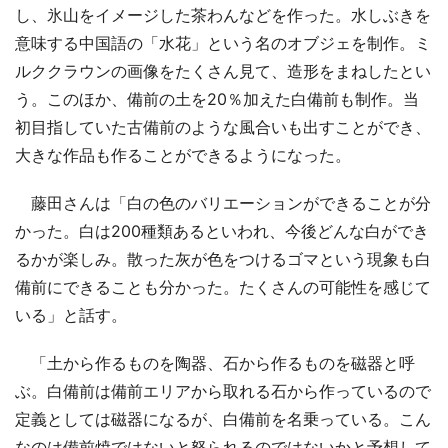
し、氷山をイメージした茶わんなどを作った。水しぶきを
意味する中国語の「水花」という名のオブジェを制作。ミ
ルククラウンの画像をたくさん見て、造形をまねしたとい
う。このほか、備前の土を20％加えた白備前も制作。当
初目指していた古備前のような風合いも出すことができ、
大きな作品も作ることができるようになった。
藤田さんは「白の色のバリエーションができることが分
かった。白は200種類あるといわれ、今後どんな白ができ
るかが楽しみ。散った灰が色をつけるゴマという現象も白
備前にできることも分かった。たくさんの可能性を感じて
いる」と話す。
「土から作るものを陶器、石から作るものを磁器と呼
ぶ。白備前は備前エリアから取れる石から作っているので
定義としては磁器になるが、白備前を名乗っている。こん
なのは備前焼ではないと怒られるのではないかと予想して