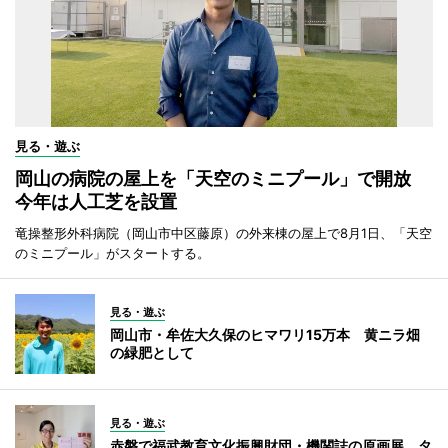
見る・遊ぶ
岡山の病院の屋上を「天空のミニプール」で開放
今年は人工芝を設置
竜操整形外科病院（岡山市中区藤原）の外来棟の屋上で8月1日、「天空
のミニプール」がスタートする。
見る・遊ぶ
岡山市・牟佐大久保のヒマワリ15万本 黄ニラ畑
の緑肥として
見る・遊ぶ
赤磐で福武教育文化振興財団・機関誌の原画展 タ