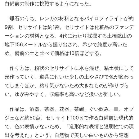
白備前の制作に挑戦するようになった。
蝋石のうち、レンガの材料となるパイロフィライトが約
9割、セリサイトは約1割。セリサイトは化粧品のファンデ
ーションの材料となる。4代にわたり採掘する土橋鉱山の
地下156メートルから掘り出され、希少で純度が高いた
め、備前の土と比べて価格は10倍ほどする。
作り方は、粉状のセリサイトに水を混ぜ、粘土状にして
形作っていく。道具に付いた少しの土やさびで色が変わっ
てしまうほか、粘り気がないため大きなものが作りづら
い。ゆがみやすく、収縮率も高いなど扱いが難しい。
作品は、酒器、茶器、花器、茶碗、ぐい飲み、皿、オブ
ジェなど約50点。セリサイト100％で作る白備前は現代的
で、色の表情がないため、「造形的な表情と透明性での演
出を考えた」という。自然物で美しい白いものから連想