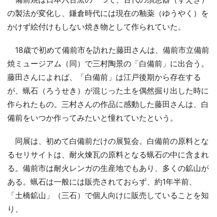
の製法が変化し、鎌倉時代には現在の釉薬（ゆうやく）を
かけず絵付けもしない焼き物として作られていた。
18歳で初めて備前市を訪れた藤田さんは、備前市立備前
焼ミュージアム（同）で三村陶景の「白備前」に出合う。
藤田さんによれば、「白備前」は江戸後期から存在する
が、蝋石（ろうせき）が混じった土を偶然掘り出した時に
作られたもの。三村さんの作品に感動した藤田さんは、白
備前をいつか作ってみたいと憧れていたという。
同展は、初めて白備前だけの展覧会。白備前の原料とな
るセリサイトは、耐火煉瓦の原料となる蝋石の中に含まれ
る。備前市は耐火レンガの生産地でもあり、多くの鉱山が
ある。蝋石は一般には販売されておらず、約1年半前、
「土橋鉱山」（三石）で個人向けに販売していることを知
り、