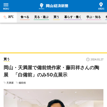
35°C
食べる
見る・遊ぶ
買う
暮らす・働く
学ぶ・知る
買う
2024.01.27
岡山・天満屋で備前焼作家・藤田祥さんの陶
展 「白備前」のみ50点展示
天満屋
備前焼