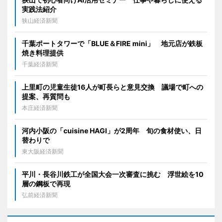
実践法紹介
狭山経済新聞
千葉ポートタワーで「BLUE＆FIRE mini」 地元店が鉄板
焼き料理提供
千葉経済新聞
上里町の児童生徒16人が町長らと意見交換 議場で町への
提案、再質問も
本庄経済新聞
河内小阪の「cuisine HAGI」が2周年 旬の食材使い、日
替わりで
東大阪経済新聞
平川・長谷川鉄工が全国大会一次審査に挑む 浮世絵を10
層の鋼板で再現
弘前経済新聞