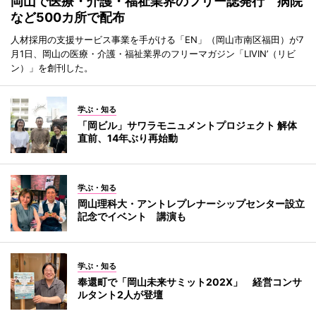
岡山で医療・介護・福祉業界のフリー誌発行 病院
など500カ所で配布
人材採用の支援サービス事業を手がける「EN」（岡山市南区福田）が7
月1日、岡山の医療・介護・福祉業界のフリーマガジン「LIVIN’（リビ
ン）」を創刊した。
学ぶ・知る
「岡ビル」サワラモニュメントプロジェクト 解体
直前、14年ぶり再始動
学ぶ・知る
岡山理科大・アントレプレナーシップセンター設立
記念でイベント 講演も
学ぶ・知る
奉還町で「岡山未来サミット202X」 経営コンサ
ルタント2人が登壇