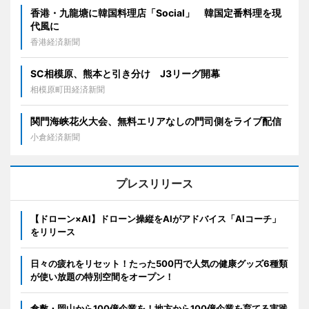
香港・九龍塘に韓国料理店「Social」 韓国定番料理を現
代風に
香港経済新聞
SC相模原、熊本と引き分け J3リーグ開幕
相模原町田経済新聞
関門海峡花火大会、無料エリアなしの門司側をライブ配信
小倉経済新聞
プレスリリース
【ドローン×AI】ドローン操縦をAIがアドバイス「AIコーチ」
をリリース
日々の疲れをリセット！たった500円で人気の健康グッズ6種類
が使い放題の特別空間をオープン！
倉敷・岡山から100億企業を！地方から100億企業を育てる実践