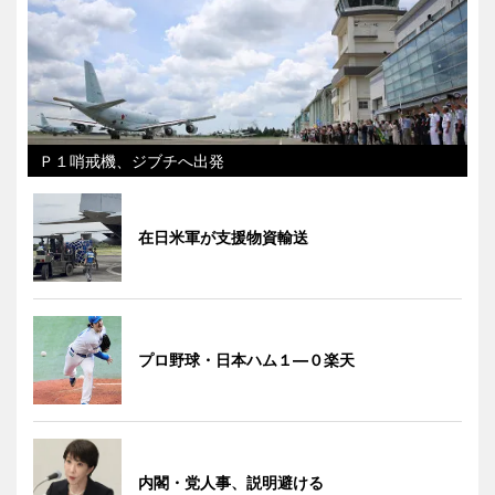
Ｐ１哨戒機、ジブチへ出発
在日米軍が支援物資輸送
プロ野球・日本ハム１―０楽天
内閣・党人事、説明避ける