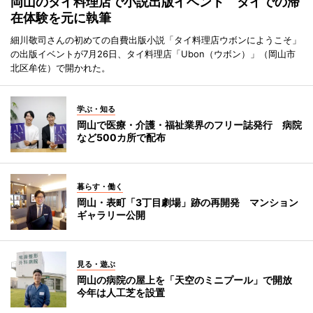
岡山のタイ料理店で小説出版イベント タイでの滞
在体験を元に執筆
細川敬司さんの初めての自費出版小説「タイ料理店ウボンにようこそ」
の出版イベントが7月26日、タイ料理店「Ubon（ウボン）」（岡山市
北区牟佐）で開かれた。
学ぶ・知る
岡山で医療・介護・福祉業界のフリー誌発行 病院
など500カ所で配布
暮らす・働く
岡山・表町「3丁目劇場」跡の再開発 マンション
ギャラリー公開
見る・遊ぶ
岡山の病院の屋上を「天空のミニプール」で開放
今年は人工芝を設置