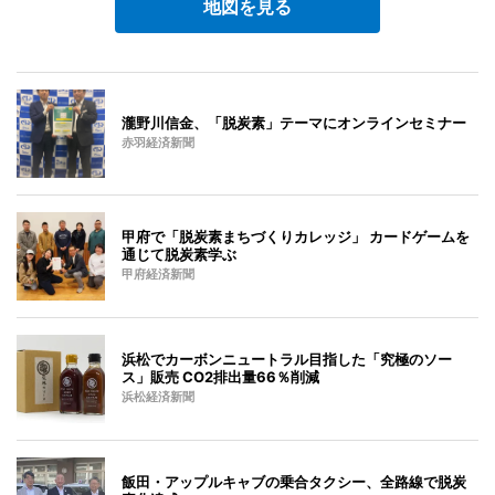
地図を見る
瀧野川信金、「脱炭素」テーマにオンラインセミナー
赤羽経済新聞
甲府で「脱炭素まちづくりカレッジ」 カードゲームを
通じて脱炭素学ぶ
甲府経済新聞
浜松でカーボンニュートラル目指した「究極のソー
ス」販売 CO2排出量66％削減
浜松経済新聞
飯田・アップルキャブの乗合タクシー、全路線で脱炭