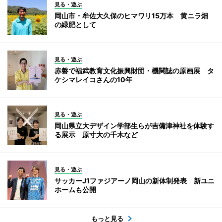
見る・遊ぶ
岡山市・牟佐大久保のヒマワリ15万本 黄ニラ畑
の緑肥として
見る・遊ぶ
赤磐で福武教育文化振興財団・機関誌の原画展 タ
ケシマレイコさんの10年
見る・遊ぶ
岡山県立大デザイン学部生らが吉備津神社を体験す
る展示 原寸大の千木など
見る・遊ぶ
サッカーJ1ファジアーノ岡山の新体制発表 新ユニ
ホームも公開
もっと見る