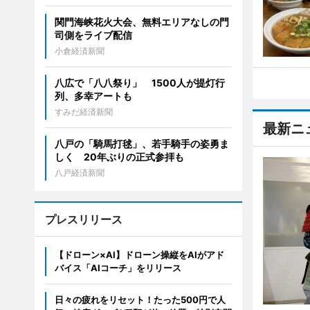
関門海峡花火大会、無料エリアなしの門
司側をライブ配信
小倉経済新聞
八広で「八八祭り」 1500人が提灯行
列、多幸アートも
すみだ経済新聞
最新ニ
八戸の「騎馬打毬」、若手騎手の姿勇ま
しく 20年ぶりの正式参拝も
八戸経済新聞
プレスリリース
【ドローン×AI】ドローン操縦をAIがアド
バイス「AIコーチ」をリリース
日々の疲れをリセット！たった500円で人