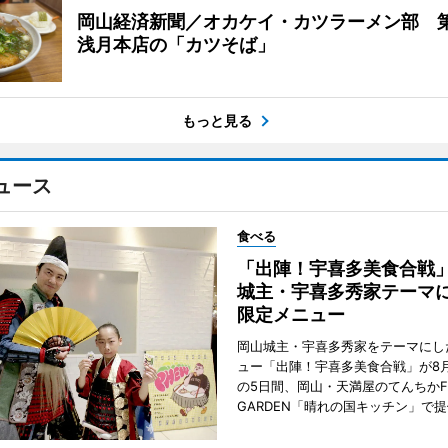
岡山経済新聞／オカケイ・カツラーメン部 第
浅月本店の「カツそば」
もっと見る
ュース
食べる
「出陣！宇喜多美食合戦
城主・宇喜多秀家テーマ
限定メニュー
岡山城主・宇喜多秀家をテーマにし
ュー「出陣！宇喜多美食合戦」が8月
の5日間、岡山・天満屋のてんちかF
GARDEN「晴れの国キッチン」で