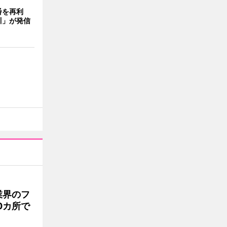
番を再利
川」が発信
業界のフ
0カ所で