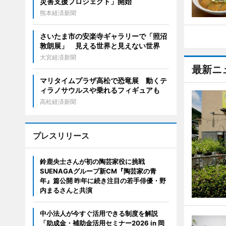
災害支援プロジェクト」開始
熊本経済新聞
さいたま市の安楽寺ギャラリーで「照沼
敦朗展」 見える世界と見えない世界
大宮経済新聞
最新ニ
マリタイムプラザ高松で恐竜展 動くテ
ィラノサウルスや乗れるフィギュアも
高松経済新聞
プレスリリース
鈴鹿央士さんが初の陶芸家役に挑戦
SUENAGAグループ新CM『陶芸家の青
年』篇公開 昨年に続き注目の若手俳優・野
内まるさんと共演
中小法人が今すぐ活用できる制度を解説
「助成金・補助金活用セミナー2026 in 岡