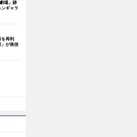
目劇場」跡
ョンギャラ
番を再利
川」が発信