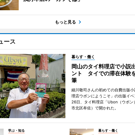
もっと見る
ュース
暮らす・働く
岡山のタイ料理店で小説
ント タイでの滞在体験
筆
細川敬司さんの初めての自費出版小
理店ウボンにようこそ」の出版イベ
26日、タイ料理店「Ubon（ウボ
市北区牟佐）で開かれた。
学ぶ・知る
暮らす・働く