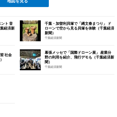
地図を見る
ント 音
千葉・加曽利貝塚で「縄文春まつり」 ド
葉経済新
ローンで空から見る貝塚を体験（千葉経済
新聞）
千葉経済新聞
幕張メッセで「国際ドローン展」 産業分
習 社会
野の利用を紹介、飛行デモも（千葉経済新
）
聞）
千葉経済新聞