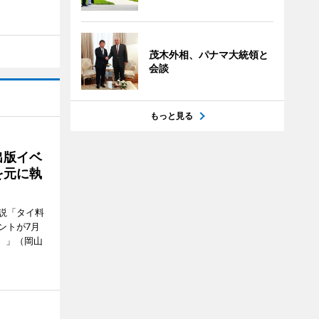
茂木外相、パナマ大統領と
会談
もっと見る
出版イベ
を元に執
説「タイ料
ントが7月
ン）」（岡山