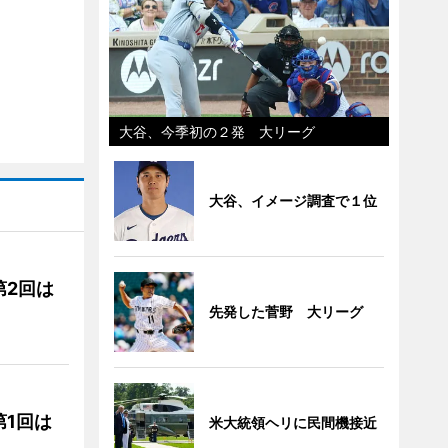
大谷、今季初の２発 大リーグ
大谷、イメージ調査で１位
第2回は
先発した菅野 大リーグ
1回は
米大統領ヘリに民間機接近