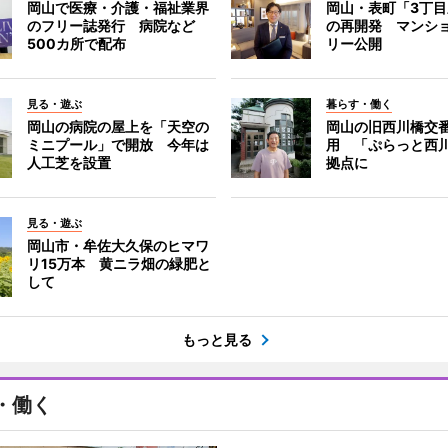
岡山で医療・介護・福祉業界
岡山・表町「3丁
のフリー誌発行 病院など
の再開発 マンシ
500カ所で配布
リー公開
見る・遊ぶ
暮らす・働く
岡山の病院の屋上を「天空の
岡山の旧西川橋交
ミニプール」で開放 今年は
用 「ぷらっと西
人工芝を設置
拠点に
見る・遊ぶ
岡山市・牟佐大久保のヒマワ
リ15万本 黄ニラ畑の緑肥と
して
もっと見る
・働く