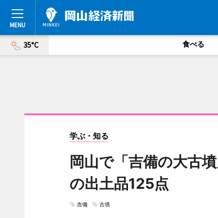
食べる
35°C
学ぶ・知る
岡山で「吉備の大古墳
の出土品125点
吉備
古墳