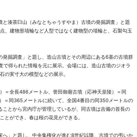
墳と湊茶臼山（みなとちゃうすやま）古墳の発掘調査」と題
0点、建物形埴輪など人型ではなく建物型の埴輪と、石製勾玉
の発掘調査」と題し、造山古墳とその周辺にある6基の古墳群
調査で得られた情報を元に展示。会場には、造山古墳のジオラ
石の実寸大の模型などの展示。
＝全長486メートル、誉田御廟古墳（応神天皇陵）＝同
）＝同365メートルに続いて、全国4番目の同350メートルの
ることから宮内庁が管理しているが、同古墳は吉備の首長の
ことができ、春は桜の花見ができる。
家へ」と題し、中央集権化が進む8世紀以降、古墳での弔いか