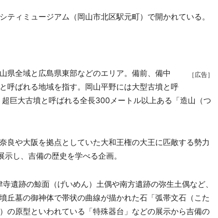
シティミュージアム（岡山市北区駅元町）で開かれている。
山県全域と広島県東部などのエリア。備前、備中
［広告］
と呼ばれる地域を指す。岡山平野には大型古墳と呼
、超巨大古墳と呼ばれる全長300メートル以上ある「造山（つ
奈良や大阪を拠点としていた大和王権の大王に匹敵する勢力
を展示し、吉備の歴史を学べる企画。
津寺遺跡の鯨面（げいめん）土偶や南方遺跡の弥生土偶など、
墳丘墓の御神体で帯状の曲線が描かれた石「弧帯文石（こた
）の原型といわれている「特殊器台」などの展示から吉備の