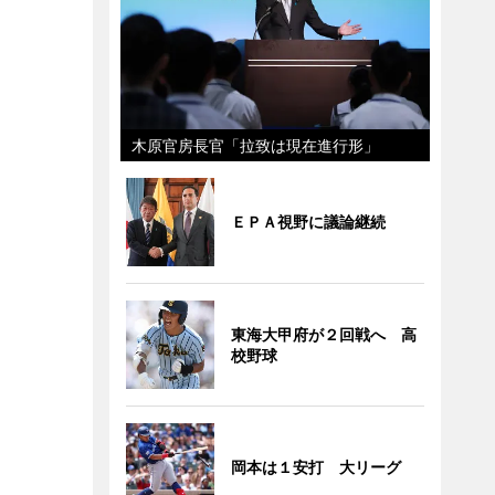
木原官房長官「拉致は現在進行形」
ＥＰＡ視野に議論継続
東海大甲府が２回戦へ 高
校野球
岡本は１安打 大リーグ