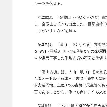
ルーツを伝える。
第2章は、「金蔵山（かなぐらやま）古
し、金蔵山古墳から出土した、柵形埴輪1
（まがたま）などを展示。
第3章は、「造山（つくりやま）古墳群
を1991（平成3）年から現在までの発掘
マや復元工事した千足古墳の石室と仕切り
「造山古墳」は、大山古墳（仁徳天皇陵）
420メートル、石津ヶ丘古墳（履中天皇陵
前方後円墳。上位3つの古墳は天皇陵であ
墓であることから、誰でも自由に立ち入る
第4章は、「巨大古墳の時代から律令国