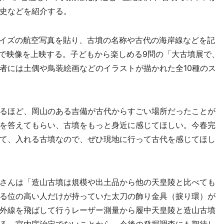
史などを紹介する。
サイズの航空写真を貼り、古墳の名称や古代の海岸線などを記
ーで映像を上映する。子どもから楽しめる9問の「大古墳展で、
者には土偶や鳥装絵画などのイラストが描かれた全10種のス
るほど、岡山のある吉備が古代からすごい場所だったことが
を答えてもらい、古墳をもっと身近に感じてほしい。今春完
て、入れる古墳なので、ぜひ現地に行って古代を感じてほし
さんは「造山古墳は規模や出土品から他の天皇陵と比べても
る位の高い人だけが持っていた太刀の飾り金具（捩り環）が
外線を飛ばして行うレーザー測量から履中天皇陵と造山古墳