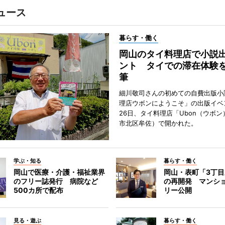
ュース
暮らす・働く
岡山のタイ料理店で小説
ント タイでの滞在体験
筆
細川敬司さんの初めての自費出版小
理店ウボンにようこそ」の出版イベ
26日、タイ料理店「Ubon（ウボ
市北区牟佐）で開かれた。
学ぶ・知る
暮らす・働く
岡山で医療・介護・福祉業界
岡山・表町「3丁
のフリー誌発行 病院など
の再開発 マンシ
500カ所で配布
リー公開
見る・遊ぶ
暮らす・働く