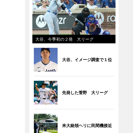
大谷、今季初の２発 大リーグ
大谷、イメージ調査で１位
先発した菅野 大リーグ
米大統領ヘリに民間機接近