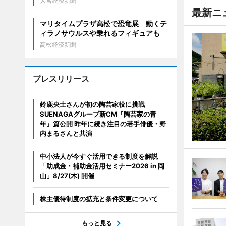
大宮経済新聞
最新ニ
マリタイムプラザ高松で恐竜展 動くテ
ィラノサウルスや乗れるフィギュアも
高松経済新聞
プレスリリース
鈴鹿央士さんが初の陶芸家役に挑戦
SUENAGAグループ新CM『陶芸家の青
年』篇公開 昨年に続き注目の若手俳優・野
内まるさんと共演
中小法人が今すぐ活用できる制度を解説
「助成金・補助金活用セミナー2026 in 岡
山」8/27(木) 開催
株主優待制度の拡充と条件変更について
もっと見る