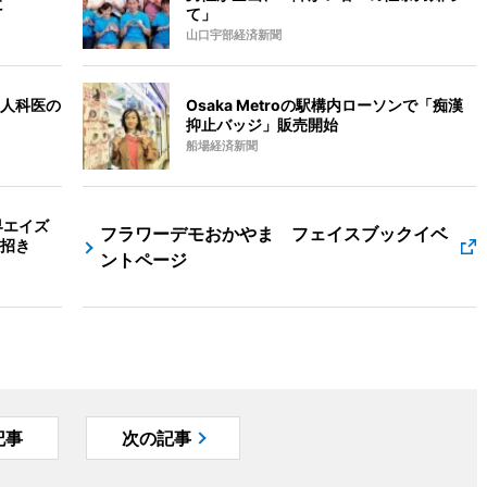
に
て」
山口宇部経済新聞
人科医の
Osaka Metroの駅構内ローソンで「痴漢
抑止バッジ」販売開始
船場経済新聞
界エイズ
フラワーデモおかやま フェイスブックイベ
招き
ントページ
記事
次の記事