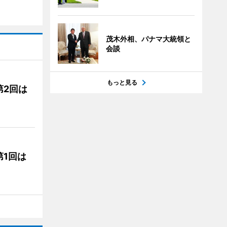
茂木外相、パナマ大統領と
会談
もっと見る
第2回は
1回は