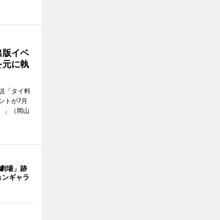
出版イベ
を元に執
説「タイ料
ントが7月
ン）」（岡山
目劇場」跡
ョンギャラ