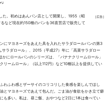
ル」
した。初めはあんパン店として開業し、1955（昭
［広告］
るなど現在約150種のパンを36直営店で販売して
ンにマヨネーズをあえた具を入れたサラダロールパンの第3
んサラダロール」、2015（平成27）年に「高菜サラダロー
のほかにロールパンのシリーズは、「バナナクリームロール」
リームロール」（以上112円）など10種以上を提供してい
ふわふわ感とザーサイのコリコリした食感を楽しんでほし
油とマヨネーズであえて包んだ。ごま油が食欲をかき立て癖
にも多い。私は、昼ご飯、おやつなど2日に1本は食べてい