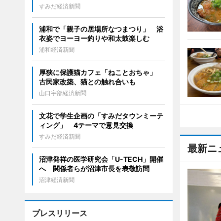
すみだ経済新聞
浦和で「親子の居場所なつまつり」 浴
衣姿でヨーヨー釣りや和太鼓楽しむ
浦和経済新聞
厚狭に保護猫カフェ「ねことおちゃ」
古民家改築、猫との触れ合いも
山口宇部経済新聞
文花で学生企画の「すみだタウンミーテ
ィング」 4テーマで意見交換
すみだ経済新聞
最新ニ
沼津発祥の医学研究会「U-TECH」開催
へ 関係者らが沼津市長を表敬訪問
沼津経済新聞
プレスリリース