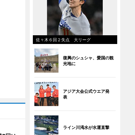
佐々木６回２失点 大リーグ
復興のシュシャ、愛国の観
光地に
アジア大会公式ウエア発
表
ライン川渇水が水運直撃