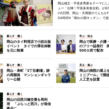
岡山城主・宇喜多秀家をテーマにし
ュー「出陣！宇喜多美食合戦」が8月
の5日間、岡山・天満屋のてんちかF
GARDEN「晴れの国キッチン」で
暮らす・働く
学ぶ・知る
岡山のタイ料理店で小説出版
岡山で医療・介護
イベント タイでの滞在体験
のフリー誌発行 
を元に執筆
500カ所で配布
暮らす・働く
見る・遊ぶ
岡山・表町「3丁目劇場」跡
岡山の病院の屋上
の再開発 マンションギャラ
ミニプール」で開
リー公開
人工芝を設置
暮らす・働く
岡山の旧西川橋交番を再利
用 「ぷらっと西川」が発信
拠点に