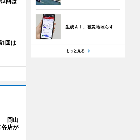
第2回は
生成ＡＩ、被災地照らす
1回は
もっと見る
」 岡山
に各店が