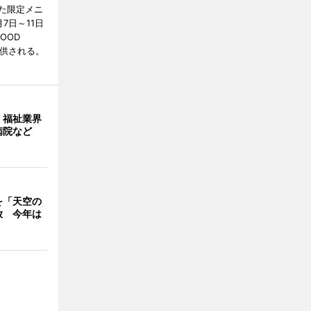
た限定メニ
7日～11日
OOD
提供される。
・福祉業界
病院など
を「天空の
放 今年は