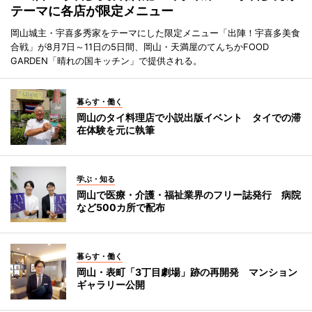
テーマに各店が限定メニュー
岡山城主・宇喜多秀家をテーマにした限定メニュー「出陣！宇喜多美食
合戦」が8月7日～11日の5日間、岡山・天満屋のてんちかFOOD
GARDEN「晴れの国キッチン」で提供される。
暮らす・働く
岡山のタイ料理店で小説出版イベント タイでの滞
在体験を元に執筆
学ぶ・知る
岡山で医療・介護・福祉業界のフリー誌発行 病院
など500カ所で配布
暮らす・働く
岡山・表町「3丁目劇場」跡の再開発 マンション
ギャラリー公開