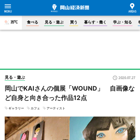
35°C
食べる
見る・遊ぶ
買う
暮らす・働く
学ぶ・知る
見る・遊ぶ
2020.07.27
岡山でKAIさんの個展「WOUND」 自画像な
ど自身と向き合った作品12点
ギャラリー
カフェ
アーティスト