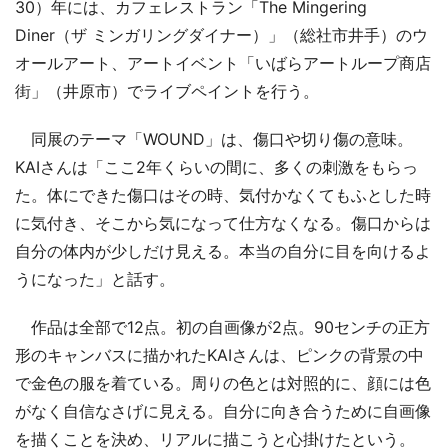
30）年には、カフェレストラン「The Mingering
Diner（ザ ミンガリングダイナー）」（総社市井手）のウ
オールアート、アートイベント「いばらアートループ商店
街」（井原市）でライブペイントを行う。
同展のテーマ「WOUND」は、傷口や切り傷の意味。
KAIさんは「ここ2年くらいの間に、多くの刺激をもらっ
た。体にできた傷口はその時、気付かなくてもふとした時
に気付き、そこから気になって仕方なくなる。傷口からは
自分の体内が少しだけ見える。本当の自分に目を向けるよ
うになった」と話す。
作品は全部で12点。初の自画像が2点。90センチの正方
形のキャンバスに描かれたKAIさんは、ピンクの背景の中
で金色の服を着ている。周りの色とは対照的に、顔には色
がなく自信なさげに見える。自分に向き合うために自画像
を描くことを決め、リアルに描こうと心掛けたという。