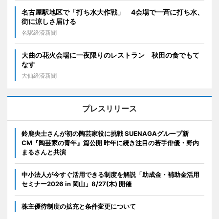
名古屋駅地区で「打ち水大作戦」 4会場で一斉に打ち水、
街に涼しさ届ける
名駅経済新聞
大曲の花火会場に一夜限りのレストラン 秋田の食でもて
なす
大仙経済新聞
プレスリリース
鈴鹿央士さんが初の陶芸家役に挑戦 SUENAGAグループ新
CM『陶芸家の青年』篇公開 昨年に続き注目の若手俳優・野内
まるさんと共演
中小法人が今すぐ活用できる制度を解説「助成金・補助金活用
セミナー2026 in 岡山」8/27(木) 開催
株主優待制度の拡充と条件変更について