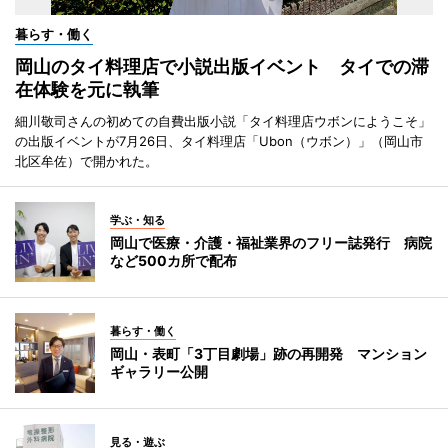
暮らす・働く
岡山のタイ料理店で小説出版イベント タイでの滞
在体験を元に執筆
細川敬司さんの初めての自費出版小説「タイ料理店ウボンにようこそ」
の出版イベントが7月26日、タイ料理店「Ubon（ウボン）」（岡山市
北区牟佐）で開かれた。
学ぶ・知る
岡山で医療・介護・福祉業界のフリー誌発行 病院
など500カ所で配布
暮らす・働く
岡山・表町「3丁目劇場」跡の再開発 マンション
ギャラリー公開
見る・遊ぶ