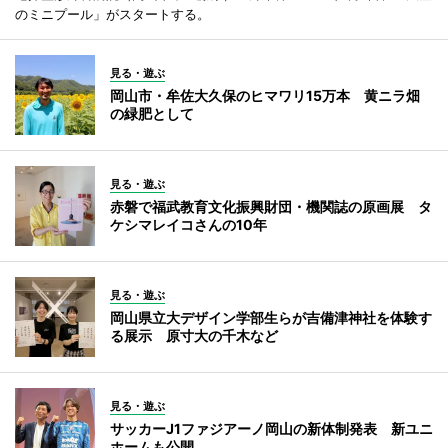
のミニプール」がスタートする。
見る・遊ぶ
岡山市・牟佐大久保のヒマワリ15万本 黄ニラ畑
の緑肥として
見る・遊ぶ
赤磐で福武教育文化振興財団・機関誌の原画展 タ
ケシマレイコさんの10年
見る・遊ぶ
岡山県立大デザイン学部生らが吉備津神社を体験す
る展示 原寸大の千木など
見る・遊ぶ
サッカーJ1ファジアーノ岡山の新体制発表 新ユニ
ホームも公開