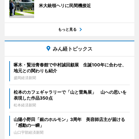
米大統領ヘリに民間機接近
もっと見る
みん経トピックス
啄木・賢治青春館で中村誠回顧展 生誕100年に合わせ、
地元との関わりも紹介
盛岡経済新聞
松本のカフェギャラリーで「山と雷鳥展」 山への思いを
表現した作品350点
松本経済新聞
山陽小野田「銀のホルモン」3周年 美容師店主が届ける
「感動の一瞬」
山口宇部経済新聞