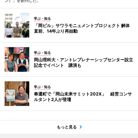
ン）」を創刊した。
学ぶ・知る
「岡ビル」サワラモニュメントプロジェクト 解体
直前、14年ぶり再始動
学ぶ・知る
岡山理科大・アントレプレナーシップセンター設立
記念でイベント 講演も
学ぶ・知る
奉還町で「岡山未来サミット202X」 経営コンサ
ルタント2人が登壇
もっと見る