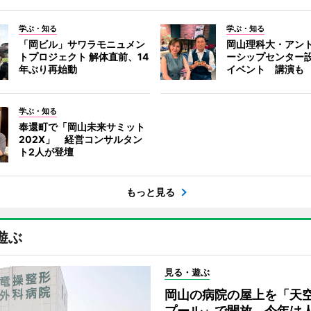
学ぶ・知る
学ぶ・知る
「岡ビル」サワラモニュメン
岡山理科大・アン
トプロジェクト 解体直前、14
ーシップセンター
年ぶり再始動
イベント 講演も
学ぶ・知る
奉還町で「岡山未来サミット
202X」 経営コンサルタン
ト2人が登壇
もっと見る
遊ぶ
見る・遊ぶ
岡山の病院の屋上を「天
プール」で開放 今年は