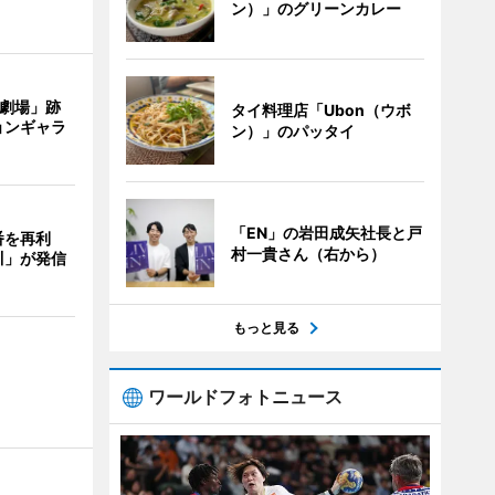
ン）」のグリーンカレー
目劇場」跡
タイ料理店「Ubon（ウボ
ョンギャラ
ン）」のパッタイ
「EN」の岩田成矢社長と戸
番を再利
村一貴さん（右から）
川」が発信
もっと見る
ワールドフォトニュース