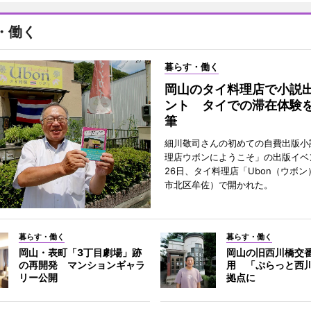
・働く
暮らす・働く
岡山のタイ料理店で小説
ント タイでの滞在体験
筆
細川敬司さんの初めての自費出版小
理店ウボンにようこそ」の出版イベ
26日、タイ料理店「Ubon（ウボ
市北区牟佐）で開かれた。
暮らす・働く
暮らす・働く
岡山・表町「3丁目劇場」跡
岡山の旧西川橋交
の再開発 マンションギャラ
用 「ぷらっと西
リー公開
拠点に