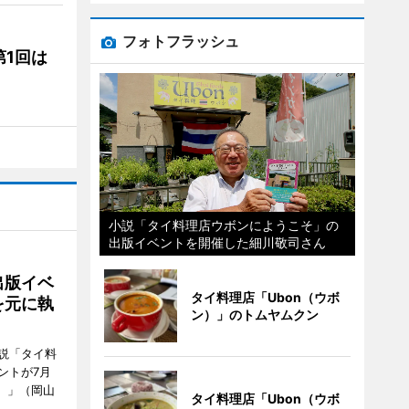
フォトフラッシュ
1回は
小説「タイ料理店ウボンにようこそ」の
出版イベントを開催した細川敬司さん
出版イベ
タイ料理店「Ubon（ウボ
を元に執
ン）」のトムヤムクン
説「タイ料
ントが7月
ン）」（岡山
タイ料理店「Ubon（ウボ