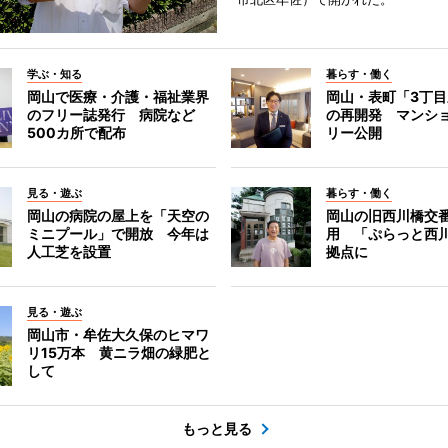
学ぶ・知る
暮らす・働く
岡山で医療・介護・福祉業界
岡山・表町「3丁
のフリー誌発行 病院など
の再開発 マンシ
500カ所で配布
リー公開
見る・遊ぶ
暮らす・働く
岡山の病院の屋上を「天空の
岡山の旧西川橋交
ミニプール」で開放 今年は
用 「ぷらっと西
人工芝を設置
拠点に
見る・遊ぶ
岡山市・牟佐大久保のヒマワ
リ15万本 黄ニラ畑の緑肥と
して
もっと見る