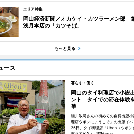
エリア特集
岡山経済新聞／オカケイ・カツラーメン部 第
浅月本店の「カツそば」
もっと見る
ュース
暮らす・働く
岡山のタイ料理店で小説
ント タイでの滞在体験
筆
細川敬司さんの初めての自費出版小
理店ウボンにようこそ」の出版イベ
26日、タイ料理店「Ubon（ウボ
市北区牟佐）で開かれた。