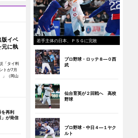
出版イベ
若手主体の日本、ＰＳＧに完敗
を元に執
プロ野球・ロッテ８―０西
説「タイ料
武
ントが7月
ン）」（岡山
仙台育英が２回戦へ 高校
野球
番を再利
川」が発信
プロ野球・中日４―１ヤク
ルト