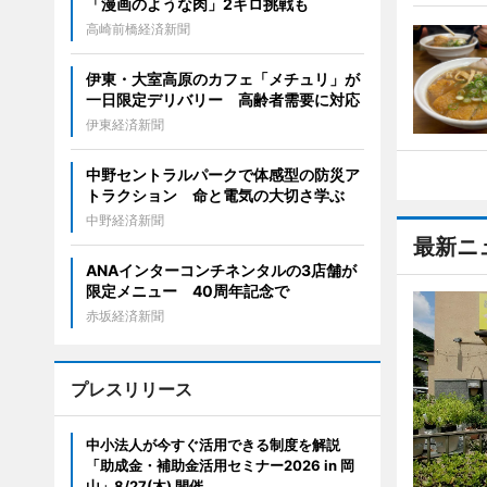
「漫画のような肉」2キロ挑戦も
高崎前橋経済新聞
伊東・大室高原のカフェ「メチュリ」が
一日限定デリバリー 高齢者需要に対応
伊東経済新聞
中野セントラルパークで体感型の防災ア
トラクション 命と電気の大切さ学ぶ
中野経済新聞
最新ニ
ANAインターコンチネンタルの3店舗が
限定メニュー 40周年記念で
赤坂経済新聞
プレスリリース
中小法人が今すぐ活用できる制度を解説
「助成金・補助金活用セミナー2026 in 岡
山」8/27(木) 開催