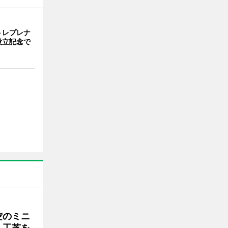
トレプレナ
設立記念で
空のミニ
人工芝を