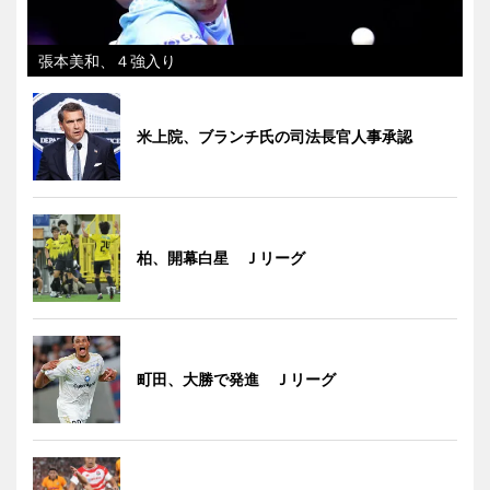
張本美和、４強入り
米上院、ブランチ氏の司法長官人事承認
柏、開幕白星 Ｊリーグ
町田、大勝で発進 Ｊリーグ