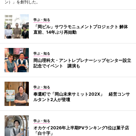
ン）」を創刊した。
学ぶ・知る
「岡ビル」サワラモニュメントプロジェクト 解体
直前、14年ぶり再始動
学ぶ・知る
岡山理科大・アントレプレナーシップセンター設立
記念でイベント 講演も
学ぶ・知る
奉還町で「岡山未来サミット202X」 経営コンサ
ルタント2人が登壇
学ぶ・知る
オカケイ2026年上半期PVランキング1位は菓子店
「白十字」