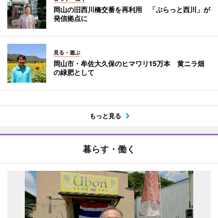
岡山の旧西川橋交番を再利用 「ぷらっと西川」が
発信拠点に
見る・遊ぶ
岡山市・牟佐大久保のヒマワリ15万本 黄ニラ畑
の緑肥として
もっと見る
暮らす・働く