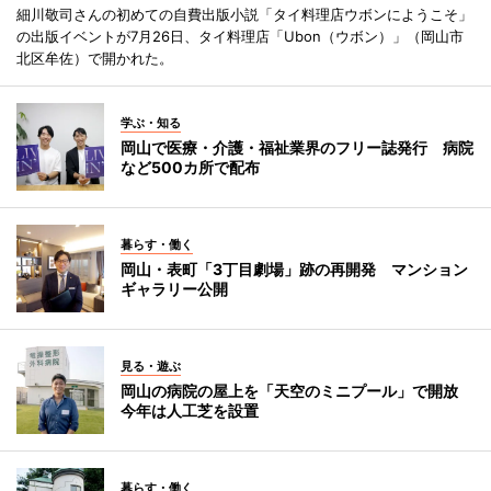
細川敬司さんの初めての自費出版小説「タイ料理店ウボンにようこそ」
の出版イベントが7月26日、タイ料理店「Ubon（ウボン）」（岡山市
北区牟佐）で開かれた。
学ぶ・知る
岡山で医療・介護・福祉業界のフリー誌発行 病院
など500カ所で配布
暮らす・働く
岡山・表町「3丁目劇場」跡の再開発 マンション
ギャラリー公開
見る・遊ぶ
岡山の病院の屋上を「天空のミニプール」で開放
今年は人工芝を設置
暮らす・働く