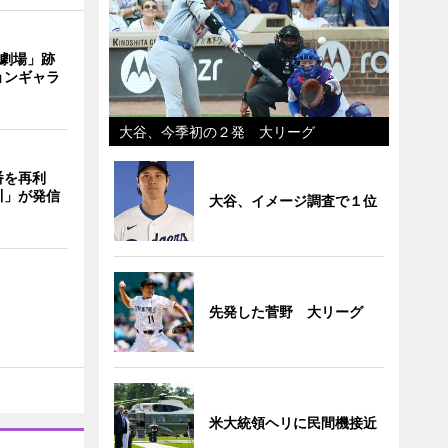
目劇場」跡
ョンギャラ
大谷、今季初の２発 大リーグ
番を再利
川」が発信
大谷、イメージ調査で１位
先発した菅野 大リーグ
米大統領ヘリに民間機接近