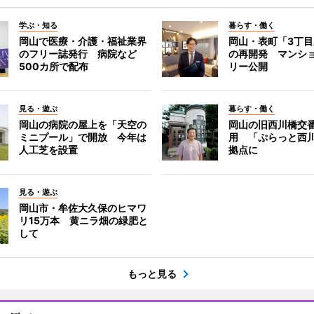
学ぶ・知る
暮らす・働く
岡山で医療・介護・福祉業界
岡山・表町「3丁
のフリー誌発行 病院など
の再開発 マンシ
500カ所で配布
リー公開
見る・遊ぶ
暮らす・働く
岡山の病院の屋上を「天空の
岡山の旧西川橋交
ミニプール」で開放 今年は
用 「ぷらっと西
人工芝を設置
拠点に
見る・遊ぶ
岡山市・牟佐大久保のヒマワ
リ15万本 黄ニラ畑の緑肥と
して
もっと見る