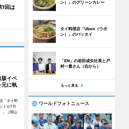
ン）」のグリーンカレー
1回は
タイ料理店「Ubon（ウボ
ン）」のパッタイ
「EN」の岩田成矢社長と戸
村一貴さん（右から）
出版イベ
を元に執
もっと見る
説「タイ料
ワールドフォトニュース
ントが7月
ン）」（岡山