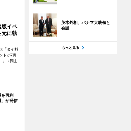
茂木外相、パナマ大統領と
出版イベ
会談
を元に執
もっと見る
説「タイ料
ントが7月
ン）」（岡山
番を再利
川」が発信