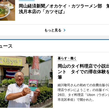
岡山経済新聞／オカケイ・カツラーメン部 第
浅月本店の「カツそば」
もっと見る
ュース
暮らす・働く
岡山のタイ料理店で小説
ント タイでの滞在体験
筆
細川敬司さんの初めての自費出版小
理店ウボンにようこそ」の出版イベ
26日、タイ料理店「Ubon（ウボ
市北区牟佐）で開かれた。