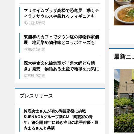
マリタイムプラザ高松で恐竜展 動くテ
ィラノサウルスや乗れるフィギュアも
高松経済新聞
東浦和のカフェでダウン症の織物作家個
展 地元染め物作家とコラボグッズも
浦和経済新聞
最新ニ
深大寺食文化編集室が「角大師どら焼
き」発売 物語ある土産で地域を元気に
調布経済新聞
プレスリリース
鈴鹿央士さんが初の陶芸家役に挑戦
SUENAGAグループ新CM『陶芸家の青
年』篇公開 昨年に続き注目の若手俳優・野
内まるさんと共演