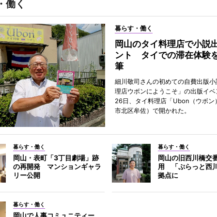
・働く
暮らす・働く
岡山のタイ料理店で小説
ント タイでの滞在体験
筆
細川敬司さんの初めての自費出版小
理店ウボンにようこそ」の出版イベ
26日、タイ料理店「Ubon（ウボ
市北区牟佐）で開かれた。
暮らす・働く
暮らす・働く
岡山・表町「3丁目劇場」跡
岡山の旧西川橋交
の再開発 マンションギャラ
用 「ぷらっと西
リー公開
拠点に
暮らす・働く
岡山で人事コミュニティー