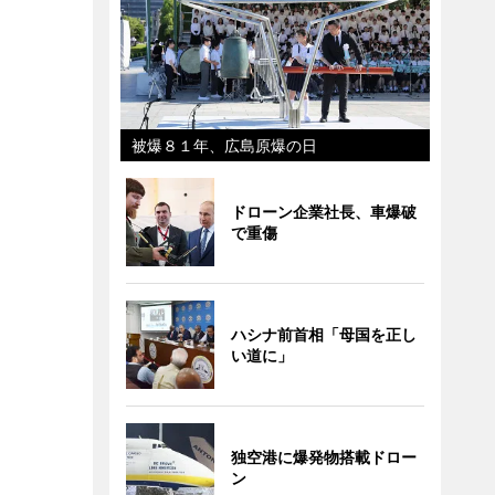
被爆８１年、広島原爆の日
ドローン企業社長、車爆破
で重傷
ハシナ前首相「母国を正し
い道に」
独空港に爆発物搭載ドロー
ン