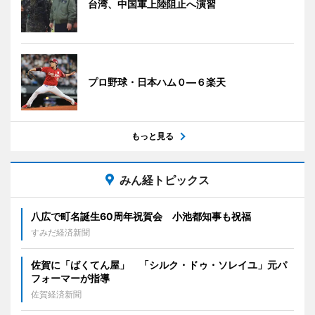
台湾、中国軍上陸阻止へ演習
プロ野球・日本ハム０―６楽天
もっと見る
みん経トピックス
八広で町名誕生60周年祝賀会 小池都知事も祝福
すみだ経済新聞
佐賀に「ばくてん屋」 「シルク・ドゥ・ソレイユ」元パ
フォーマーが指導
佐賀経済新聞