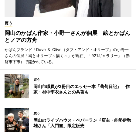
買う
岡山のかばん作家・小野一さんが個展 絵とかばん
とノアの方舟
かばんブランド「Dove ＆ Olive（ダブ・アンド・オリーブ」の小野一
さんの個展「鳩とオリーブ～描く～」が現在、「921ギャラリー」（赤
磐市下市）で開かれている。
買う
岡山市職員が2冊目のエッセー本「葡萄日記」 作
家・村中李衣さんとの共著も
買う
岡山のライブハウス・ペパーランド店主・能勢伊勢
雄さん「入門書」限定販売