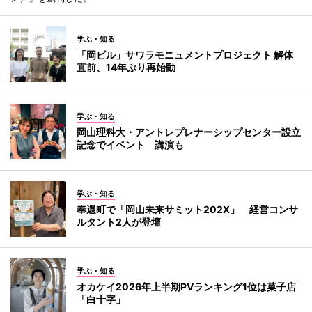
学ぶ・知る
「岡ビル」サワラモニュメントプロジェクト 解体
直前、14年ぶり再始動
学ぶ・知る
岡山理科大・アントレプレナーシップセンター設立
記念でイベント 講演も
学ぶ・知る
奉還町で「岡山未来サミット202X」 経営コンサ
ルタント2人が登壇
学ぶ・知る
オカケイ2026年上半期PVランキング1位は菓子店
「白十字」