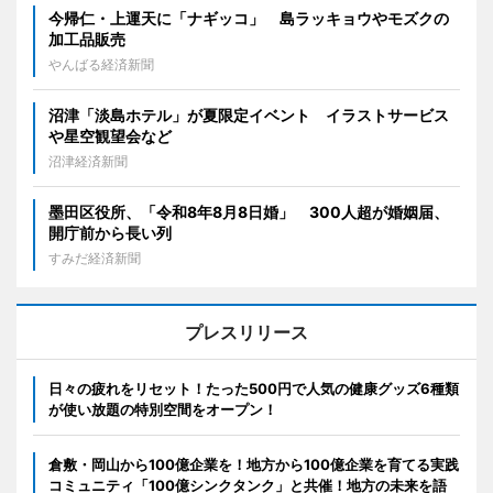
今帰仁・上運天に「ナギッコ」 島ラッキョウやモズクの
加工品販売
やんばる経済新聞
沼津「淡島ホテル」が夏限定イベント イラストサービス
や星空観望会など
沼津経済新聞
墨田区役所、「令和8年8月8日婚」 300人超が婚姻届、
開庁前から長い列
すみだ経済新聞
プレスリリース
日々の疲れをリセット！たった500円で人気の健康グッズ6種類
が使い放題の特別空間をオープン！
倉敷・岡山から100億企業を！地方から100億企業を育てる実践
コミュニティ「100億シンクタンク」と共催！地方の未来を語