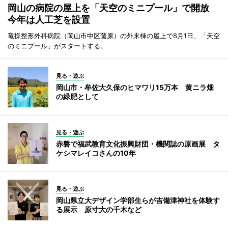
岡山の病院の屋上を「天空のミニプール」で開放
今年は人工芝を設置
竜操整形外科病院（岡山市中区藤原）の外来棟の屋上で8月1日、「天空
のミニプール」がスタートする。
見る・遊ぶ
岡山市・牟佐大久保のヒマワリ15万本 黄ニラ畑
の緑肥として
見る・遊ぶ
赤磐で福武教育文化振興財団・機関誌の原画展 タ
ケシマレイコさんの10年
見る・遊ぶ
岡山県立大デザイン学部生らが吉備津神社を体験す
る展示 原寸大の千木など