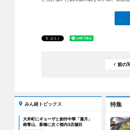
前の
みん経トピックス
特集
大井町にギョーザと創作中華「蓮月」
南青山、新橋に次ぐ都内3店舗目