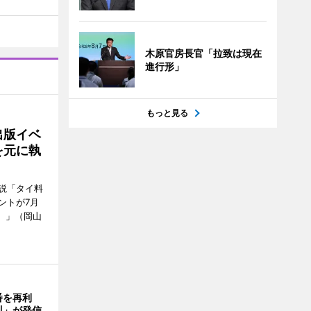
木原官房長官「拉致は現在
進行形」
もっと見る
出版イベ
を元に執
説「タイ料
ントが7月
ン）」（岡山
番を再利
川」が発信