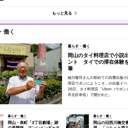
もっと見る
・働く
暮らす・働く
岡山のタイ料理店で小説
ント タイでの滞在体験
筆
細川敬司さんの初めての自費出版小
理店ウボンにようこそ」の出版イベ
26日、タイ料理店「Ubon（ウボ
市北区牟佐）で開かれた。
暮らす・働く
暮らす・働く
岡山・表町「3丁目劇場」跡
岡山の旧西川橋交
の再開発 マンションギャラ
用 「ぷらっと西