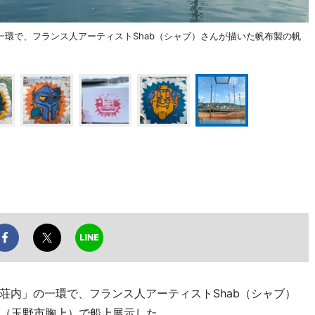
環で、フランス人アーティストShab（シャブ）さんが描いた帆布製の帆
荘内」の一環で、フランス人アーティストShab（シャブ）
港（玉野市胸上）で船上展示した。