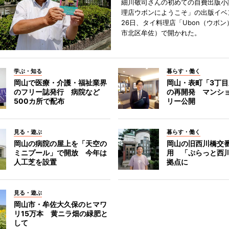
細川敬司さんの初めての自費出版小
理店ウボンにようこそ」の出版イベ
26日、タイ料理店「Ubon（ウボ
市北区牟佐）で開かれた。
学ぶ・知る
暮らす・働く
岡山で医療・介護・福祉業界
岡山・表町「3丁
のフリー誌発行 病院など
の再開発 マンシ
500カ所で配布
リー公開
見る・遊ぶ
暮らす・働く
岡山の病院の屋上を「天空の
岡山の旧西川橋交
ミニプール」で開放 今年は
用 「ぷらっと西
人工芝を設置
拠点に
見る・遊ぶ
岡山市・牟佐大久保のヒマワ
リ15万本 黄ニラ畑の緑肥と
して