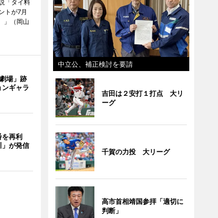
説「タイ料
ントが7月
ン）」（岡山
中立公、補正検討を要請
目劇場」跡
ョンギャラ
吉田は２安打１打点 大リ
ーグ
番を再利
川」が発信
千賀の力投 大リーグ
高市首相靖国参拝「適切に
判断」