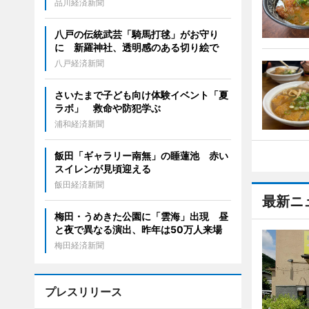
品川経済新聞
八戸の伝統武芸「騎馬打毬」がお守り
に 新羅神社、透明感のある切り絵で
八戸経済新聞
さいたまで子ども向け体験イベント「夏
ラボ」 救命や防犯学ぶ
浦和経済新聞
飯田「ギャラリー南無」の睡蓮池 赤い
スイレンが見頃迎える
飯田経済新聞
最新ニ
梅田・うめきた公園に「雲海」出現 昼
と夜で異なる演出、昨年は50万人来場
梅田経済新聞
プレスリリース