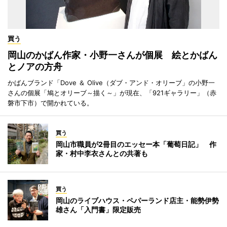
買う
岡山のかばん作家・小野一さんが個展 絵とかばん
とノアの方舟
かばんブランド「Dove ＆ Olive（ダブ・アンド・オリーブ」の小野一
さんの個展「鳩とオリーブ～描く～」が現在、「921ギャラリー」（赤
磐市下市）で開かれている。
買う
岡山市職員が2冊目のエッセー本「葡萄日記」 作
家・村中李衣さんとの共著も
買う
岡山のライブハウス・ペパーランド店主・能勢伊勢
雄さん「入門書」限定販売