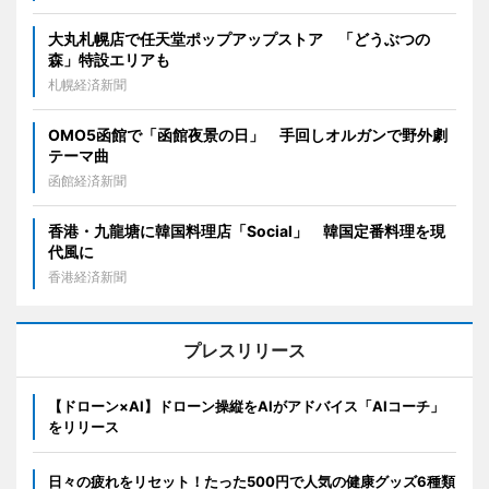
大丸札幌店で任天堂ポップアップストア 「どうぶつの
森」特設エリアも
札幌経済新聞
OMO5函館で「函館夜景の日」 手回しオルガンで野外劇
テーマ曲
函館経済新聞
香港・九龍塘に韓国料理店「Social」 韓国定番料理を現
代風に
香港経済新聞
プレスリリース
【ドローン×AI】ドローン操縦をAIがアドバイス「AIコーチ」
をリリース
日々の疲れをリセット！たった500円で人気の健康グッズ6種類