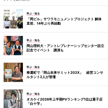
学ぶ・知る
「岡ビル」サワラモニュメントプロジェクト 解体
直前、14年ぶり再始動
学ぶ・知る
岡山理科大・アントレプレナーシップセンター設立
記念でイベント 講演も
学ぶ・知る
奉還町で「岡山未来サミット202X」 経営コンサ
ルタント2人が登壇
学ぶ・知る
オカケイ2026年上半期PVランキング1位は菓子店
「白十字」