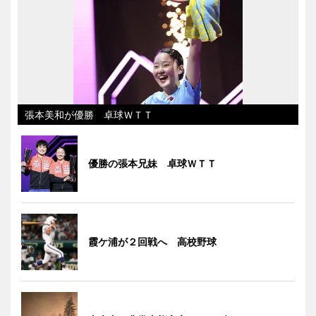
張本美和が優勝 卓球ＷＴＴ
優勝の張本兄妹 卓球ＷＴＴ
霞ケ浦が２回戦へ 高校野球