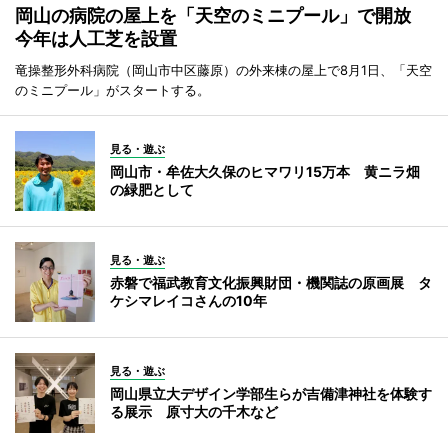
岡山の病院の屋上を「天空のミニプール」で開放
今年は人工芝を設置
竜操整形外科病院（岡山市中区藤原）の外来棟の屋上で8月1日、「天空
のミニプール」がスタートする。
見る・遊ぶ
岡山市・牟佐大久保のヒマワリ15万本 黄ニラ畑
の緑肥として
見る・遊ぶ
赤磐で福武教育文化振興財団・機関誌の原画展 タ
ケシマレイコさんの10年
見る・遊ぶ
岡山県立大デザイン学部生らが吉備津神社を体験す
る展示 原寸大の千木など