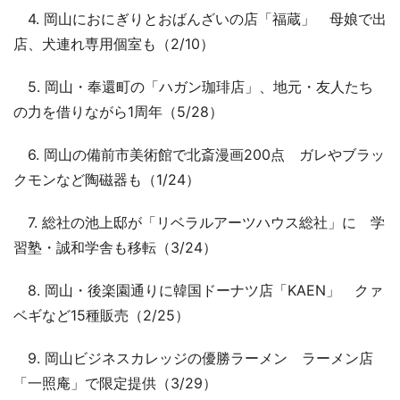
4. 岡山におにぎりとおばんざいの店「福蔵」 母娘で出
店、犬連れ専用個室も（2/10）
5. 岡山・奉還町の「ハガン珈琲店」、地元・友人たち
の力を借りながら1周年（5/28）
6. 岡山の備前市美術館で北斎漫画200点 ガレやブラッ
クモンなど陶磁器も（1/24）
7. 総社の池上邸が「リベラルアーツハウス総社」に 学
習塾・誠和学舎も移転（3/24）
8. 岡山・後楽園通りに韓国ドーナツ店「KAEN」 クァ
ベギなど15種販売（2/25）
9. 岡山ビジネスカレッジの優勝ラーメン ラーメン店
「一照庵」で限定提供（3/29）