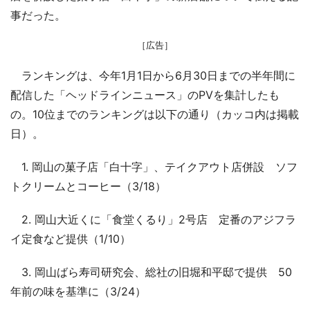
事だった。
［広告］
ランキングは、今年1月1日から6月30日までの半年間に
配信した「ヘッドラインニュース」のPVを集計したも
の。10位までのランキングは以下の通り（カッコ内は掲載
日）。
1. 岡山の菓子店「白十字」、テイクアウト店併設 ソフ
トクリームとコーヒー（3/18）
2. 岡山大近くに「食堂くるり」2号店 定番のアジフラ
イ定食など提供（1/10）
3. 岡山ばら寿司研究会、総社の旧堀和平邸で提供 50
年前の味を基準に（3/24）