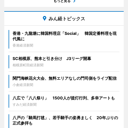
もっと見る
みん経トピックス
香港・九龍塘に韓国料理店「Social」 韓国定番料理を現
代風に
香港経済新聞
SC相模原、熊本と引き分け J3リーグ開幕
相模原町田経済新聞
関門海峡花火大会、無料エリアなしの門司側をライブ配信
小倉経済新聞
八広で「八八祭り」 1500人が提灯行列、多幸アートも
すみだ経済新聞
八戸の「騎馬打毬」、若手騎手の姿勇ましく 20年ぶりの
正式参拝も