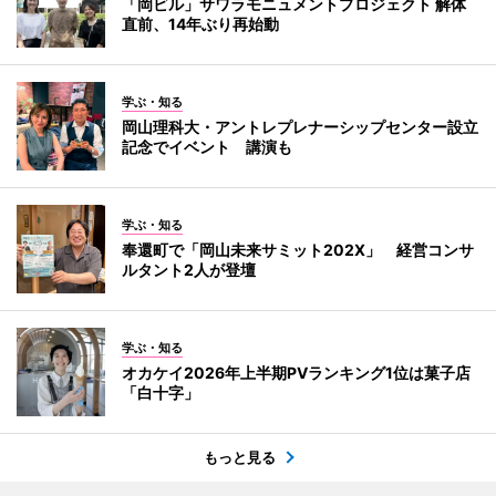
「岡ビル」サワラモニュメントプロジェクト 解体
直前、14年ぶり再始動
学ぶ・知る
岡山理科大・アントレプレナーシップセンター設立
記念でイベント 講演も
学ぶ・知る
奉還町で「岡山未来サミット202X」 経営コンサ
ルタント2人が登壇
学ぶ・知る
オカケイ2026年上半期PVランキング1位は菓子店
「白十字」
もっと見る