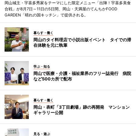
岡山城主・宇喜多秀家をテーマにした限定メニュー「出陣！宇喜多美食
合戦」が8月7日～11日の5日間、岡山・天満屋のてんちかFOOD
GARDEN「晴れの国キッチン」で提供される。
暮らす・働く
岡山のタイ料理店で小説出版イベント タイでの滞
在体験を元に執筆
学ぶ・知る
岡山で医療・介護・福祉業界のフリー誌発行 病院
など500カ所で配布
暮らす・働く
岡山・表町「3丁目劇場」跡の再開発 マンション
ギャラリー公開
見る・遊ぶ