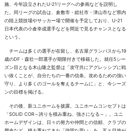
施、今年設立されたU-21リーグへの参画などを説明し
た。同リーグの試合は、倉敷市・総社市・津山市など県内
の陸上競技場やサッカー場で開催を予定しており、U-21
日本代表の小倉幸成選手などを間近で見るチャンスとなる
という。
チームは多くの選手が在留し、名古屋グランパスから19
歳のDF・森壮一郎選手が期限付きで移籍した。就任5シー
ズン目となる木山隆之監督は「攻守共にアグレッシブに戦
い抜くことが、自分たちの一番の信条。攻めるための強い
守り、より多くのゴールを奪えるチームに」と、今シーズ
ンの目標を掲げる。
その後、新ユニホームを披露。ユニホームコンセプトは
「SOLID COR～誇りを積み重ね、強さになる～」。ユニ
ホームデザインは、日々の努力や仲間との信頼、クラブの
歴史など、積み重ねてきた「強固な思い」を、瓦と目地が