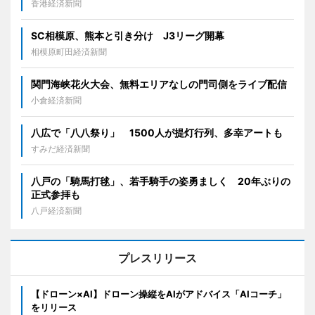
香港経済新聞
SC相模原、熊本と引き分け J3リーグ開幕
相模原町田経済新聞
関門海峡花火大会、無料エリアなしの門司側をライブ配信
小倉経済新聞
八広で「八八祭り」 1500人が提灯行列、多幸アートも
すみだ経済新聞
八戸の「騎馬打毬」、若手騎手の姿勇ましく 20年ぶりの
正式参拝も
八戸経済新聞
プレスリリース
【ドローン×AI】ドローン操縦をAIがアドバイス「AIコーチ」
をリリース