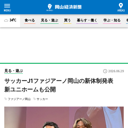
34°C
食べる
見る・遊ぶ
買う
暮らす・働く
学ぶ・知る
見る・遊ぶ
2026.06.29
サッカーJ1ファジアーノ岡山の新体制発表
新ユニホームも公開
ファジアーノ岡山
サッカー