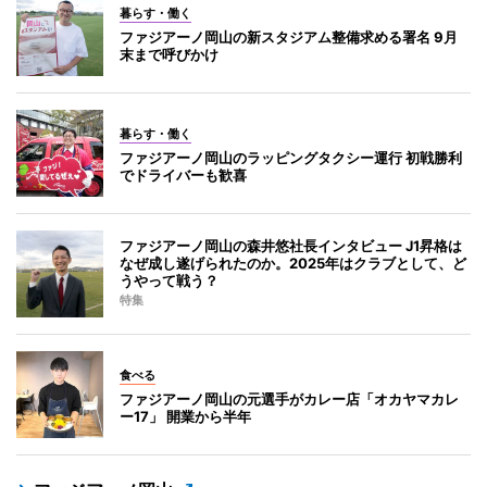
暮らす・働く
ファジアーノ岡山の新スタジアム整備求める署名 9月
末まで呼びかけ
暮らす・働く
ファジアーノ岡山のラッピングタクシー運行 初戦勝利
でドライバーも歓喜
ファジアーノ岡山の森井悠社長インタビュー J1昇格は
なぜ成し遂げられたのか。2025年はクラブとして、ど
うやって戦う？
特集
食べる
ファジアーノ岡山の元選手がカレー店「オカヤマカレ
ー17」 開業から半年