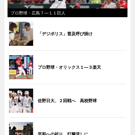
プロ野球・広島７―１１巨人
「デジポリス」普及呼び掛け
プロ野球・オリックス１―３楽天
佐野日大、２回戦へ 高校野球
平和への祈り、灯籠流しに