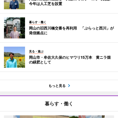
今年は人工芝を設置
暮らす・働く
岡山の旧西川橋交番を再利用 「ぷらっと西川」が
発信拠点に
見る・遊ぶ
岡山市・牟佐大久保のヒマワリ15万本 黄ニラ畑
の緑肥として
もっと見る
暮らす・働く