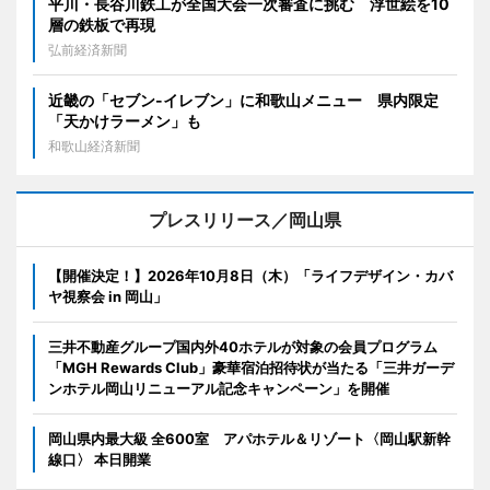
平川・長谷川鉄工が全国大会一次審査に挑む 浮世絵を10
層の鉄板で再現
弘前経済新聞
近畿の「セブン-イレブン」に和歌山メニュー 県内限定
「天かけラーメン」も
和歌山経済新聞
プレスリリース／岡山県
【開催決定！】2026年10月8日（木）「ライフデザイン・カバ
ヤ視察会 in 岡山」
三井不動産グループ国内外40ホテルが対象の会員プログラム
「MGH Rewards Club」豪華宿泊招待状が当たる「三井ガーデ
ンホテル岡山リニューアル記念キャンペーン」を開催
岡山県内最大級 全600室 アパホテル＆リゾート〈岡山駅新幹
線口〉 本日開業