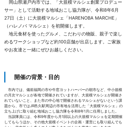
岡山県瀬戸内市では、「大規模マルシェ創業プロデュー
サー」として活動する地域おこし協力隊が、令和8年6月
27日（土）に大規模マルシェ「HARENOBA MARCHE」
（ハレノバ マルシェ）を初開催します。
地元食材を使ったグルメ、こだわりの物販、親子で楽し
めるワークショップなど約100店舗が出店します。ご家族
やお友達と一緒にぜひお越しください。
開催の背景・目的
市内では、備前福岡の市や牛窓ヨットハーバーの朝市など、中小規模
の月次マルシェが各地で開催されていますが、大規模マルシェが開催さ
れていないこと、また市の中心地で開催されるマルシェがないという課
題から、市ではJR邑久駅周辺の市有地を活用した「大規模マルシェ」の
立ち上げに取り組む地域おこし協力隊を令和8年1月に任用しました。
当該隊員には、令和9年度から月1回以上の大規模マルシェを定期開催
してもらうほか、その他大規模イベントの企画・運営にも取り組んでも