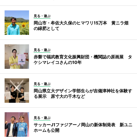
見る・遊ぶ
岡山市・牟佐大久保のヒマワリ15万本 黄ニラ畑
の緑肥として
見る・遊ぶ
赤磐で福武教育文化振興財団・機関誌の原画展 タ
ケシマレイコさんの10年
見る・遊ぶ
岡山県立大デザイン学部生らが吉備津神社を体験す
る展示 原寸大の千木など
見る・遊ぶ
サッカーJ1ファジアーノ岡山の新体制発表 新ユニ
ホームも公開