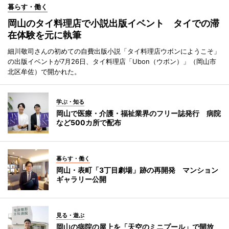
暮らす・働く
岡山のタイ料理店で小説出版イベント タイでの滞
在体験を元に執筆
細川敬司さんの初めての自費出版小説「タイ料理店ウボンにようこそ」
の出版イベントが7月26日、タイ料理店「Ubon（ウボン）」（岡山市
北区牟佐）で開かれた。
学ぶ・知る
岡山で医療・介護・福祉業界のフリー誌発行 病院
など500カ所で配布
暮らす・働く
岡山・表町「3丁目劇場」跡の再開発 マンション
ギャラリー公開
見る・遊ぶ
岡山の病院の屋上を「天空のミニプール」で開放