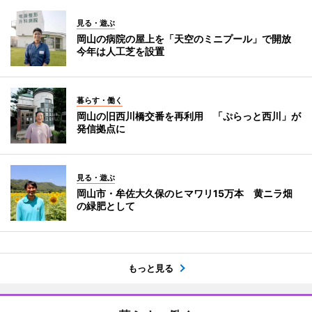
見る・遊ぶ
岡山の病院の屋上を「天空のミニプール」で開放
今年は人工芝を設置
暮らす・働く
岡山の旧西川橋交番を再利用 「ぷらっと西川」が
発信拠点に
見る・遊ぶ
岡山市・牟佐大久保のヒマワリ15万本 黄ニラ畑
の緑肥として
もっと見る