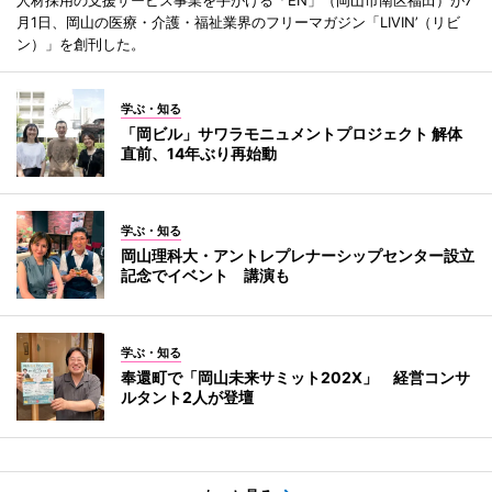
人材採用の支援サービス事業を手がける「EN」（岡山市南区福田）が7
月1日、岡山の医療・介護・福祉業界のフリーマガジン「LIVIN’（リビ
ン）」を創刊した。
学ぶ・知る
「岡ビル」サワラモニュメントプロジェクト 解体
直前、14年ぶり再始動
学ぶ・知る
岡山理科大・アントレプレナーシップセンター設立
記念でイベント 講演も
学ぶ・知る
奉還町で「岡山未来サミット202X」 経営コンサ
ルタント2人が登壇