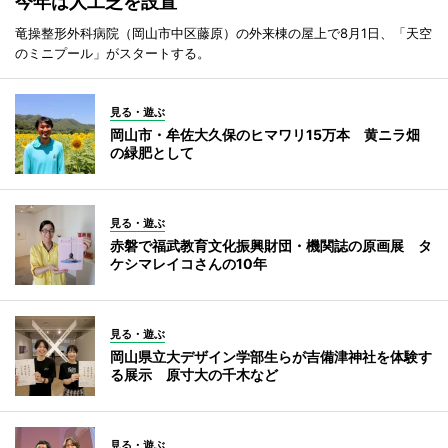
今年は人工芝を設置
竜操整形外科病院（岡山市中区藤原）の外来棟の屋上で8月1日、「天空
のミニプール」がスタートする。
見る・遊ぶ
岡山市・牟佐大久保のヒマワリ15万本 黄ニラ畑
の緑肥として
見る・遊ぶ
赤磐で福武教育文化振興財団・機関誌の原画展 タ
ケシマレイコさんの10年
見る・遊ぶ
岡山県立大デザイン学部生らが吉備津神社を体験す
る展示 原寸大の千木など
見る・遊ぶ