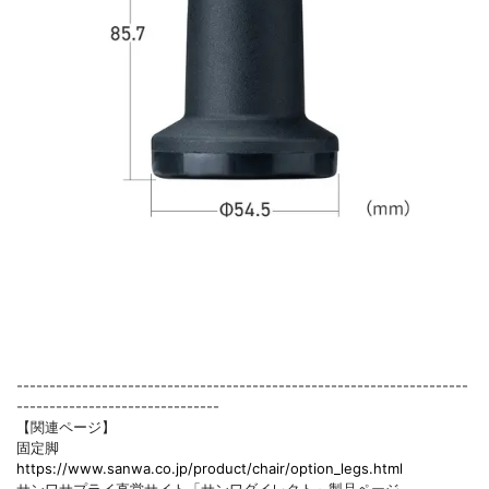
---------------------------------------------------------------------
-------------------------------
【関連ページ】
固定脚
https://www.sanwa.co.jp/product/chair/option_legs.html