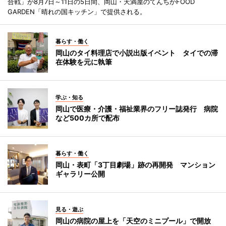
合戦」が8月7日～11日の5日間、岡山・天満屋のてんちかFOOD
GARDEN「晴れの国キッチン」で提供される。
暮らす・働く
岡山のタイ料理店で小説出版イベント タイでの滞
在体験を元に執筆
学ぶ・知る
岡山で医療・介護・福祉業界のフリー誌発行 病院
など500カ所で配布
暮らす・働く
岡山・表町「3丁目劇場」跡の再開発 マンション
ギャラリー公開
見る・遊ぶ
岡山の病院の屋上を「天空のミニプール」で開放