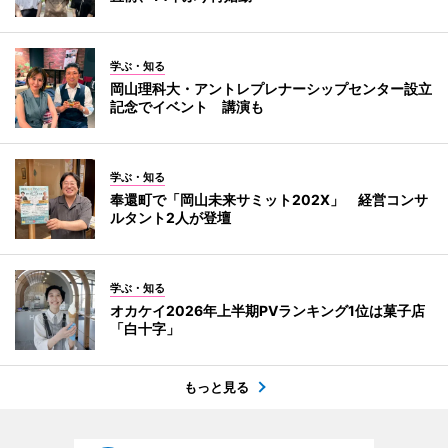
学ぶ・知る
岡山理科大・アントレプレナーシップセンター設立
記念でイベント 講演も
学ぶ・知る
奉還町で「岡山未来サミット202X」 経営コンサ
ルタント2人が登壇
学ぶ・知る
オカケイ2026年上半期PVランキング1位は菓子店
「白十字」
もっと見る