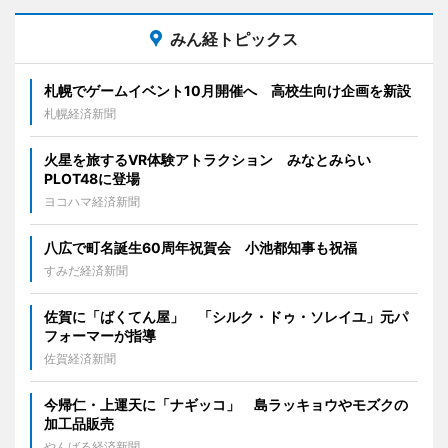
みん経トピックス
札幌でゲームイベント10月開催へ 高校生向け企画を新設
札幌経済新聞
火星を旅するVR体験アトラクション みなとみらい
PLOT48に登場
ヨコハマ経済新聞
八広で町名誕生60周年祝賀会 小池都知事も祝福
すみだ経済新聞
佐賀に「ばくてん屋」 「シルク・ドゥ・ソレイユ」元パ
フォーマーが指導
佐賀経済新聞
今帰仁・上運天に「ナギッコ」 島ラッキョウやモズクの
加工品販売
やんばる経済新聞