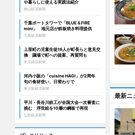
や暮らしに使える実践法紹介
狭山経済新聞
千葉ポートタワーで「BLUE＆FIRE
mini」 地元店が鉄板焼き料理提供
千葉経済新聞
上里町の児童生徒16人が町長らと意見交
換 議場で町への提案、再質問も
本庄経済新聞
河内小阪の「cuisine HAGI」が2周年
旬の食材使い、日替わりで
東大阪経済新聞
最新ニ
平川・長谷川鉄工が全国大会一次審査に
挑む 浮世絵を10層の鋼板で再現
弘前経済新聞