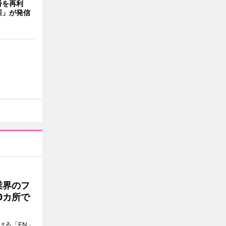
番を再利
川」が発信
業界のフ
0カ所で
ける「EN」