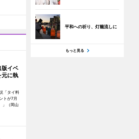
平和への祈り、灯籠流しに
もっと見る
出版イベ
を元に執
説「タイ料
ントが7月
ン）」（岡山