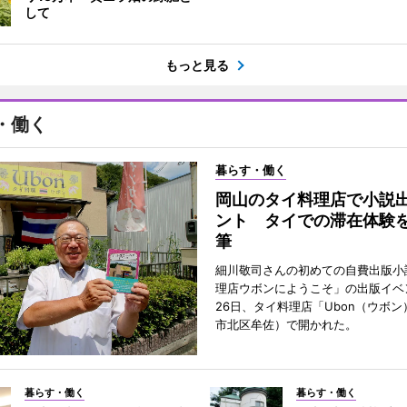
して
もっと見る
・働く
暮らす・働く
岡山のタイ料理店で小説
ント タイでの滞在体験
筆
細川敬司さんの初めての自費出版小
理店ウボンにようこそ」の出版イベ
26日、タイ料理店「Ubon（ウボ
市北区牟佐）で開かれた。
暮らす・働く
暮らす・働く