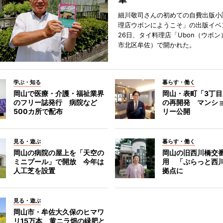
細川敬司さんの初めての自費出版小
理店ウボンにようこそ」の出版イベ
26日、タイ料理店「Ubon（ウボ
市北区牟佐）で開かれた。
学ぶ・知る
暮らす・働く
岡山で医療・介護・福祉業界
岡山・表町「3丁
のフリー誌発行 病院など
の再開発 マンシ
500カ所で配布
リー公開
見る・遊ぶ
暮らす・働く
岡山の病院の屋上を「天空の
岡山の旧西川橋交
ミニプール」で開放 今年は
用 「ぷらっと西
人工芝を設置
拠点に
見る・遊ぶ
岡山市・牟佐大久保のヒマワ
リ15万本 黄ニラ畑の緑肥と