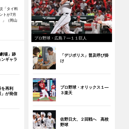
説「タイ料
ントが7月
ン）」（岡山
プロ野球・広島７―１１巨人
目劇場」跡
「デジポリス」普及呼び掛
ョンギャラ
け
プロ野球・オリックス１―
番を再利
３楽天
川」が発信
佐野日大、２回戦へ 高校
野球