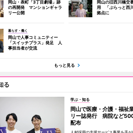
岡山・表町「3丁目劇場」跡
岡山の旧西川橋交
の再開発 マンションギャラ
用 「ぷらっと西
リー公開
拠点に
暮らす・働く
岡山で人事コミュニティー
「スイッチプラス」発足 人
事担当者が交流
もっと見る
知る
学ぶ・知る
岡山で医療・介護・福祉
リー誌発行 病院など50
配布
人材採用の支援サービス事業を手が