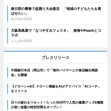
春日部の豊春で盆踊り大会復活 「地域の子どもたちを喜
ばせたい」
春日部経済新聞
大阪高島屋で「なつやすみフェスタ」 南海やPeachとコ
ラボ
なんば経済新聞
プレスリリース
中国銀行本店（岡山市）で「海外バイヤーとの食品輸出商談
会」を開催
【ドローン×AI】ドローン操縦をAIがアドバイス「AIコーチ」
をリリース
日々の疲れをリセット！たった500円で人気の健康グッズ6種類
が使い放題の特別空間をオープン！