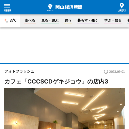
35°C
食べる
見る・遊ぶ
買う
暮らす・働く
学ぶ・知る
フォトフラッシュ
2023.09.01
カフェ「CCCSCDゲキジョウ」の店内3