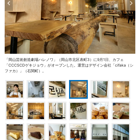
「岡山芸術創造劇場ハレノワ」（岡山市北区表町3）に9月1日、カフェ
「CCCSCDゲキジョウ」がオープンした。運営はデザイン会社「cifaka（シ
ファカ）」（石関町）。