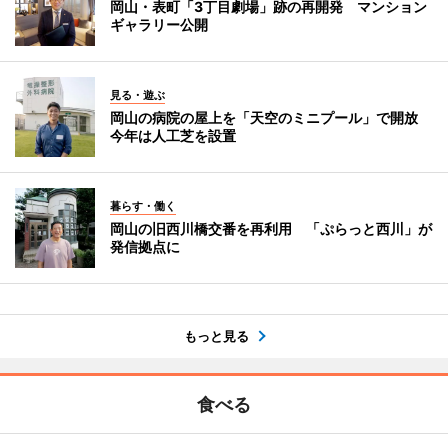
岡山・表町「3丁目劇場」跡の再開発 マンション
ギャラリー公開
見る・遊ぶ
岡山の病院の屋上を「天空のミニプール」で開放
今年は人工芝を設置
暮らす・働く
岡山の旧西川橋交番を再利用 「ぷらっと西川」が
発信拠点に
もっと見る
食べる