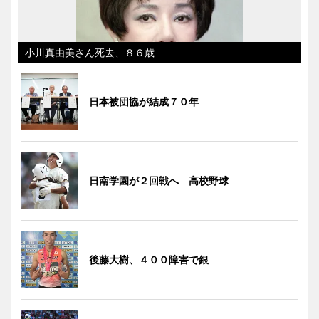
小川真由美さん死去、８６歳
日本被団協が結成７０年
日南学園が２回戦へ 高校野球
後藤大樹、４００障害で銀