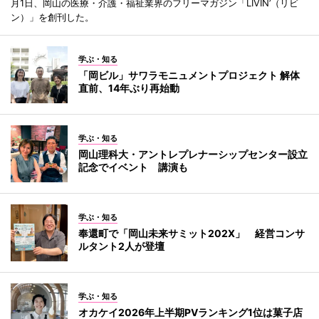
月1日、岡山の医療・介護・福祉業界のフリーマガジン「LIVIN’（リビ
ン）」を創刊した。
学ぶ・知る
「岡ビル」サワラモニュメントプロジェクト 解体
直前、14年ぶり再始動
学ぶ・知る
岡山理科大・アントレプレナーシップセンター設立
記念でイベント 講演も
学ぶ・知る
奉還町で「岡山未来サミット202X」 経営コンサ
ルタント2人が登壇
学ぶ・知る
オカケイ2026年上半期PVランキング1位は菓子店