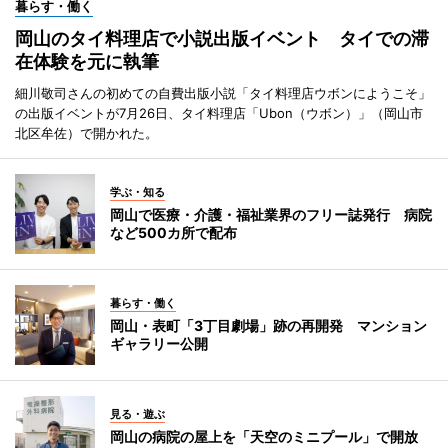
暮らす・働く
岡山のタイ料理店で小説出版イベント タイでの滞
在体験を元に執筆
細川敬司さんの初めての自費出版小説「タイ料理店ウボンにようこそ」
の出版イベントが7月26日、タイ料理店「Ubon（ウボン）」（岡山市
北区牟佐）で開かれた。
学ぶ・知る
岡山で医療・介護・福祉業界のフリー誌発行 病院
など500カ所で配布
暮らす・働く
岡山・表町「3丁目劇場」跡の再開発 マンション
ギャラリー公開
見る・遊ぶ
岡山の病院の屋上を「天空のミニプール」で開放