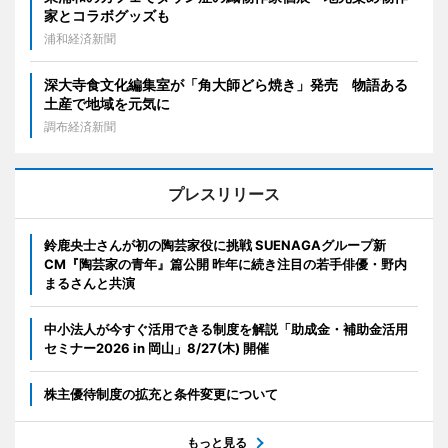
家とコラボグッズも
浦和経済新聞
深大寺食文化編集室が「角大師どら焼き」発売 物語ある
土産で地域を元気に
調布経済新聞
プレスリリース
鈴鹿央士さんが初の陶芸家役に挑戦 SUENAGAグループ新
CM『陶芸家の青年』篇公開 昨年に続き注目の若手俳優・野内
まるさんと共演
中小法人が今すぐ活用できる制度を解説「助成金・補助金活用
セミナー2026 in 岡山」8/27(木) 開催
株主優待制度の拡充と条件変更について
もっと見る