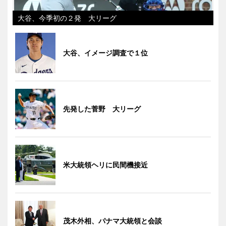
大谷、今季初の２発 大リーグ
大谷、イメージ調査で１位
先発した菅野 大リーグ
米大統領ヘリに民間機接近
茂木外相、パナマ大統領と会談