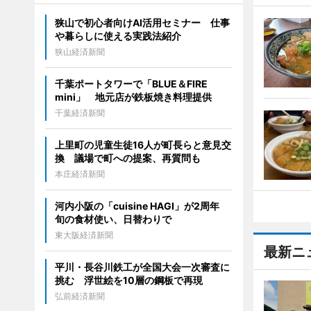
狭山で初心者向けAI活用セミナー 仕事
や暮らしに使える実践法紹介
狭山経済新聞
千葉ポートタワーで「BLUE＆FIRE
mini」 地元店が鉄板焼き料理提供
千葉経済新聞
上里町の児童生徒16人が町長らと意見交
換 議場で町への提案、再質問も
本庄経済新聞
河内小阪の「cuisine HAGI」が2周年
旬の食材使い、日替わりで
東大阪経済新聞
最新ニ
平川・長谷川鉄工が全国大会一次審査に
挑む 浮世絵を10層の鋼板で再現
弘前経済新聞