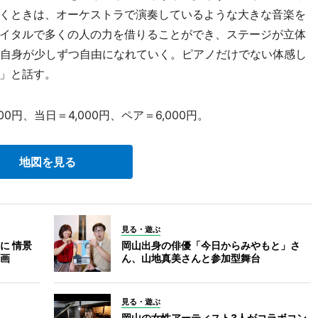
くときは、オーケストラで演奏しているような大きな音楽を
イタルで多くの人の力を借りることができ、ステージが立体
私自身が少しずつ自由になれていく。ピアノだけでない体感し
」と話す。
0円、当日＝4,000円、ペア＝6,000円。
地図を見る
見る・遊ぶ
に 情景
岡山出身の俳優「今日からみやもと」さ
画
ん、山地真美さんと参加型舞台
見る・遊ぶ
岡山の女性アーティスト3人がコラボコン