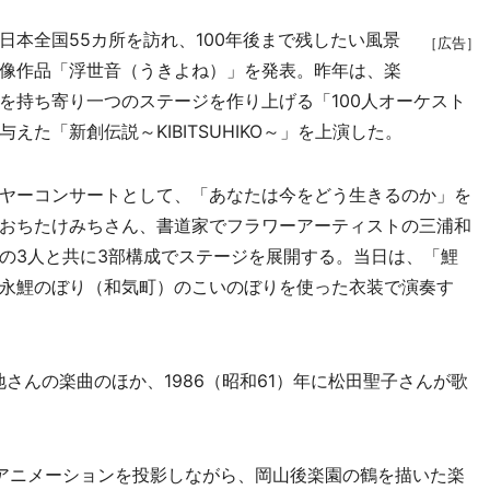
本全国55カ所を訪れ、100年後まで残したい風景
［広告］
像作品「浮世音（うきよね）」を発表。昨年は、楽
を持ち寄り一つのステージを作り上げる「100人オーケスト
た「新創伝説～KIBITSUHIKO～」を上演した。
ヤーコンサートとして、「あなたは今をどう生きるのか」を
おちたけみちさん、書道家でフラワーアーティストの三浦和
の3人と共に3部構成でステージを展開する。当日は、「鯉
永鯉のぼり（和気町）のこいのぼりを使った衣装で演奏す
んの楽曲のほか、1986（昭和61）年に松田聖子さんが歌
アニメーションを投影しながら、岡山後楽園の鶴を描いた楽