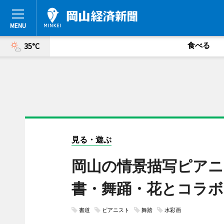
食べる
35°C
見る・遊ぶ
岡山の情景描写ピアニ
書・舞踊・花とコラボ
書道
ピアニスト
舞踏
水彩画