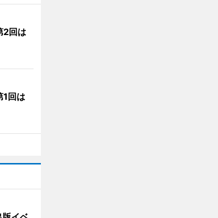
第2回は
1回は
出版イベ