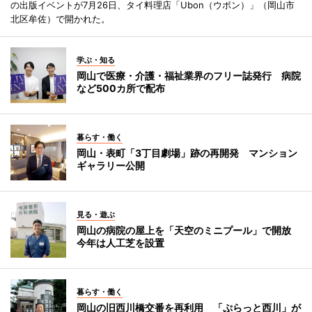
の出版イベントが7月26日、タイ料理店「Ubon（ウボン）」（岡山市
北区牟佐）で開かれた。
学ぶ・知る
岡山で医療・介護・福祉業界のフリー誌発行 病院
など500カ所で配布
暮らす・働く
岡山・表町「3丁目劇場」跡の再開発 マンション
ギャラリー公開
見る・遊ぶ
岡山の病院の屋上を「天空のミニプール」で開放
今年は人工芝を設置
暮らす・働く
岡山の旧西川橋交番を再利用 「ぷらっと西川」が