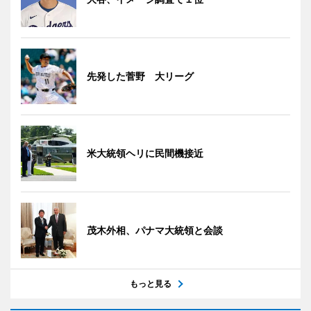
先発した菅野 大リーグ
米大統領ヘリに民間機接近
茂木外相、パナマ大統領と会談
もっと見る