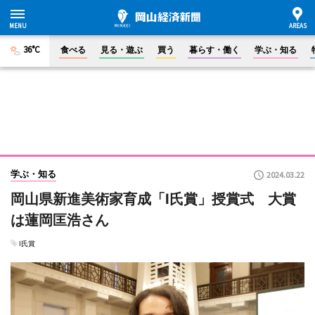
36°C
食べる
見る・遊ぶ
買う
暮らす・働く
学ぶ・知る
学ぶ・知る
2024.03.22
岡山県新進美術家育成「I氏賞」授賞式 大賞
は蓮岡匡浩さん
I氏賞