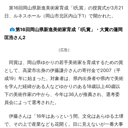
第16回岡山県新進美術家育成「I氏賞」の授賞式が3月21
日、ルネスホール（岡山市北区内山下1）で開かれた。
第16回岡山県新進美術家育成「I氏賞」・大賞の蓮岡
匡浩さん2
［広告］
同賞は、岡山県ゆかりの若手美術家を育成するための賞
として、高梁市出身の伊藤謙介さんの寄付金で2007（平
成19）年に始まった。対象者は、県内出身者や県内で美術
を学んだ経緯がある人などゆかりのある18歳以上40歳以
下の美術作家の中から、今年は36人が推薦され、選考委
員会によって選考された。
伊藤さんは「16年はあっという間。文化はあらゆる土壌
で、その上で産業なども花開く。目に見えないが一番大事