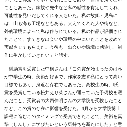
こともあった。家族や先生など私の感性を肯定してくれ、
可能性を見いだしてくれる人もいた。私の故郷・児島に
は、山も海も工場などもある。支えてくれた人や街など、
外的環境によって私は作られている。私の作品が評価され
たことで、すてきな出会いや環境の中にいたことを改めて
実感させてもらえた。今後も、出会いや環境に感謝し、制
作に生かしていきたい」と話す。
奨励賞を受賞した中桐さんは「この賞が始まったのは私
が中学生の時。美術が好きで、作家を志す私にとって高い
目標でもあり、身近な存在でもあった。高校生の時、I氏
賞を受賞している松井えり菜さんが通っていた予備校を選
んだこと、受賞者の大西伸明さんの大学院を受験したこと
など、この賞の存在に影響を受けた。4月から大学院博士
課程に進むこのタイミングで受賞できたことで、美術を真
摯（しんし）に学びたいという気持ちを新たにした」と意