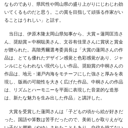
なものであり、県民性や岡山県の盛り上がりにじわじわ効
いてくるものだと思う。この賞を目指して頑張る作家がい
ることはうれしい」と話す。
当日は、伊原木隆太岡山県知事から、大賞＝蓮岡匡浩さ
ん、奨励賞＝中桐聡美さん、文谷有佳里さんに賞状と賞金
が贈られた。高階秀爾選考委員長は「大賞の蓮岡さんの作
品は、とても優れたデザイン感覚と色彩感覚があり、ジャ
ンルにとらわれない現代らしい作品。奨励賞の中桐さんの
作品は、地元・瀬戸内海をモチーフにした強さと厚みを表
現し、版画の可能性を大きく広げた作品。中桐さんの作品
は、リズムとハーモニーを平面に表現した音楽的な造形
は、新たな魅力を生み出した作品」と講評した。
大賞を受賞した蓮岡さんは「子どもの頃から絵が好きだ
った。国語や算数は苦手だったので、美術しか取りえがな
い子だと揶揄（やゆ）されたこともあり、自信を持てない