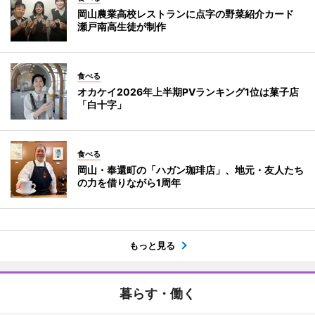
岡山農業高校レストランに点字の野菜紹介カード
瀬戸南高生徒が制作
食べる
オカケイ2026年上半期PVランキング1位は菓子店
「白十字」
食べる
岡山・奉還町の「ハガン珈琲店」、地元・友人たち
の力を借りながら1周年
もっと見る
暮らす・働く