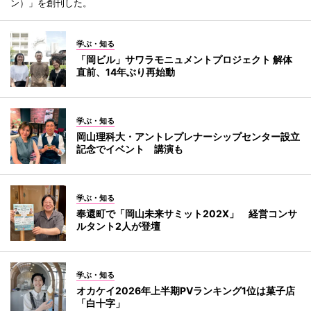
ン）」を創刊した。
学ぶ・知る
「岡ビル」サワラモニュメントプロジェクト 解体
直前、14年ぶり再始動
学ぶ・知る
岡山理科大・アントレプレナーシップセンター設立
記念でイベント 講演も
学ぶ・知る
奉還町で「岡山未来サミット202X」 経営コンサ
ルタント2人が登壇
学ぶ・知る
オカケイ2026年上半期PVランキング1位は菓子店
「白十字」