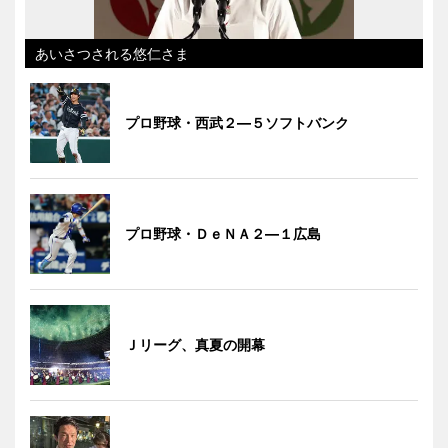
あいさつされる悠仁さま
プロ野球・西武２―５ソフトバンク
プロ野球・ＤｅＮＡ２―１広島
Ｊリーグ、真夏の開幕