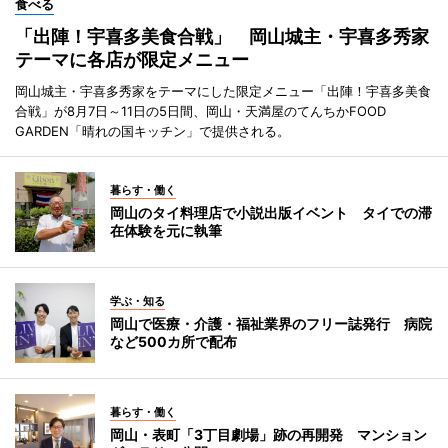
食べる
「出陣！宇喜多美食合戦」 岡山城主・宇喜多秀家
テーマに各店が限定メニュー
岡山城主・宇喜多秀家をテーマにした限定メニュー「出陣！宇喜多美食
合戦」が8月7日～11日の5日間、岡山・天満屋のてんちかFOOD
GARDEN「晴れの国キッチン」で提供される。
暮らす・働く
岡山のタイ料理店で小説出版イベント タイでの滞
在体験を元に執筆
学ぶ・知る
岡山で医療・介護・福祉業界のフリー誌発行 病院
など500カ所で配布
暮らす・働く
岡山・表町「3丁目劇場」跡の再開発 マンション