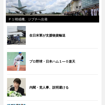
Ｐ１哨戒機、ジブチへ出発
在日米軍が支援物資輸送
プロ野球・日本ハム１―０楽天
内閣・党人事、説明避ける