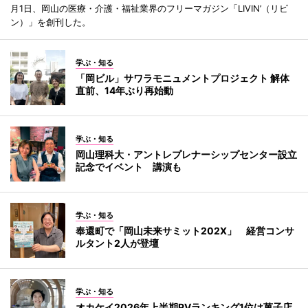
月1日、岡山の医療・介護・福祉業界のフリーマガジン「LIVIN’（リビ
ン）」を創刊した。
学ぶ・知る
「岡ビル」サワラモニュメントプロジェクト 解体
直前、14年ぶり再始動
学ぶ・知る
岡山理科大・アントレプレナーシップセンター設立
記念でイベント 講演も
学ぶ・知る
奉還町で「岡山未来サミット202X」 経営コンサ
ルタント2人が登壇
学ぶ・知る
オカケイ2026年上半期PVランキング1位は菓子店