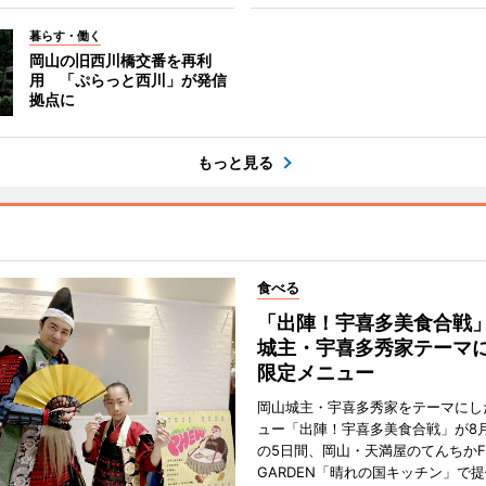
暮らす・働く
岡山の旧西川橋交番を再利
用 「ぷらっと西川」が発信
拠点に
もっと見る
食べる
「出陣！宇喜多美食合戦
城主・宇喜多秀家テーマ
限定メニュー
岡山城主・宇喜多秀家をテーマにし
ュー「出陣！宇喜多美食合戦」が8月
の5日間、岡山・天満屋のてんちかF
GARDEN「晴れの国キッチン」で