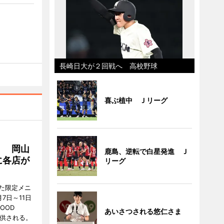
長崎日大が２回戦へ 高校野球
喜ぶ植中 Ｊリーグ
」 岡山
鹿島、逆転で白星発進 Ｊ
に各店が
リーグ
た限定メニ
7日～11日
OOD
あいさつされる悠仁さま
提供される。