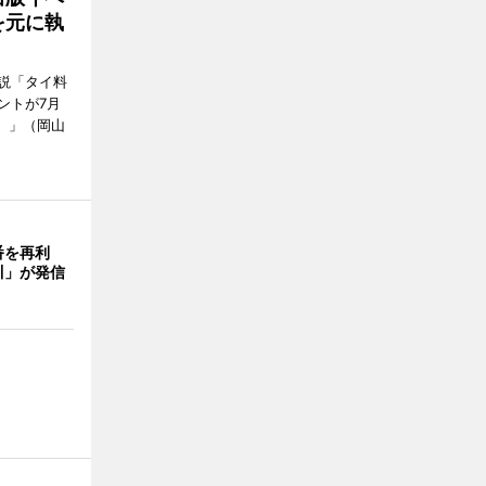
を元に執
説「タイ料
ントが7月
ン）」（岡山
番を再利
川」が発信