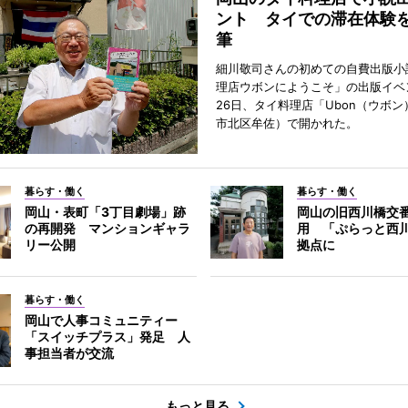
ント タイでの滞在体験
筆
細川敬司さんの初めての自費出版小
理店ウボンにようこそ」の出版イベ
26日、タイ料理店「Ubon（ウボ
市北区牟佐）で開かれた。
暮らす・働く
暮らす・働く
岡山・表町「3丁目劇場」跡
岡山の旧西川橋交
の再開発 マンションギャラ
用 「ぷらっと西
リー公開
拠点に
暮らす・働く
岡山で人事コミュニティー
「スイッチプラス」発足 人
事担当者が交流
もっと見る