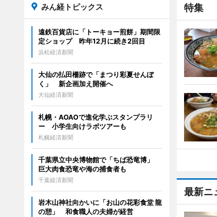
みん経トピックス
特集
遠鉄百貨店に「トーキョー煎餅」期間限
定ショップ 昨年12月に続き2回目
浜松経済新聞
大仙の払田柵跡で「まつり彩夏せんぼ
く」 新企画加え開催へ
大仙経済新聞
札幌・AOAOで進化学ぶスタンプラリ
ー 小学生向けラボツアーも
札幌経済新聞
千葉県立中央博物館で「ちば恐竜博」
巨大肉食恐竜や海の捕食者も
千葉経済新聞
最新ニ
岩木山神社向かいに「お山の花彩食堂 龍
の憩」 和食職人の夫婦が経営