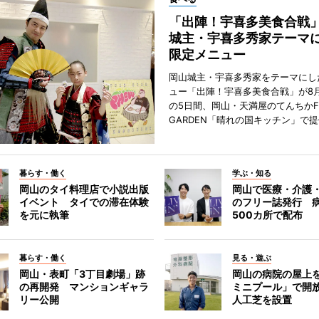
「出陣！宇喜多美食合戦
城主・宇喜多秀家テーマ
限定メニュー
岡山城主・宇喜多秀家をテーマにし
ュー「出陣！宇喜多美食合戦」が8月
の5日間、岡山・天満屋のてんちかF
GARDEN「晴れの国キッチン」で
暮らす・働く
学ぶ・知る
岡山のタイ料理店で小説出版
岡山で医療・介護
イベント タイでの滞在体験
のフリー誌発行 
を元に執筆
500カ所で配布
暮らす・働く
見る・遊ぶ
岡山・表町「3丁目劇場」跡
岡山の病院の屋上
の再開発 マンションギャラ
ミニプール」で開
リー公開
人工芝を設置