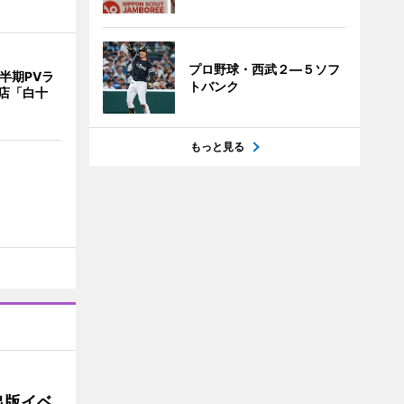
プロ野球・西武２―５ソフ
半期PVラ
トバンク
店「白十
もっと見る
出版イベ