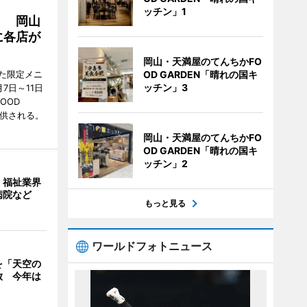
ッチン」1
」 岡山
に各店が
岡山・天満屋のてんちかFO
た限定メニ
OD GARDEN「晴れの国キ
ッチン」3
7日～11日
OOD
提供される。
岡山・天満屋のてんちかFO
OD GARDEN「晴れの国キ
ッチン」2
・福祉業界
病院など
もっと見る
ワールドフォトニュース
を「天空の
放 今年は