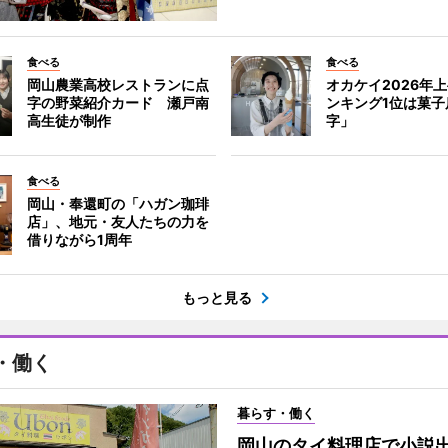
食べる
食べる
岡山農業高校レストランに点
オカケイ2026年上
字の野菜紹介カード 瀬戸南
ンキング1位は菓子
高生徒が制作
字」
食べる
岡山・奉還町の「ハガン珈琲
店」、地元・友人たちの力を
借りながら1周年
もっと見る
・働く
暮らす・働く
岡山のタイ料理店で小説