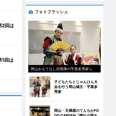
フォトフラッシュ
第2回は
1回は
岡山おもてなし武将隊の宇喜多秀家ら
子どもたちとじゃんけん大
会を行う岡山城主・宇喜多
秀家
岡山・天満屋のてんちかFO
OD GARDEN「晴れの国キ