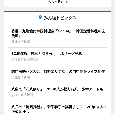
もっと見る
みん経トピックス
香港・九龍塘に韓国料理店「Social」 韓国定番料理を現
代風に
香港経済新聞
SC相模原、熊本と引き分け J3リーグ開幕
相模原町田経済新聞
関門海峡花火大会、無料エリアなしの門司側をライブ配信
小倉経済新聞
八広で「八八祭り」 1500人が提灯行列、多幸アートも
すみだ経済新聞
八戸の「騎馬打毬」、若手騎手の姿勇ましく 20年ぶりの
正式参拝も