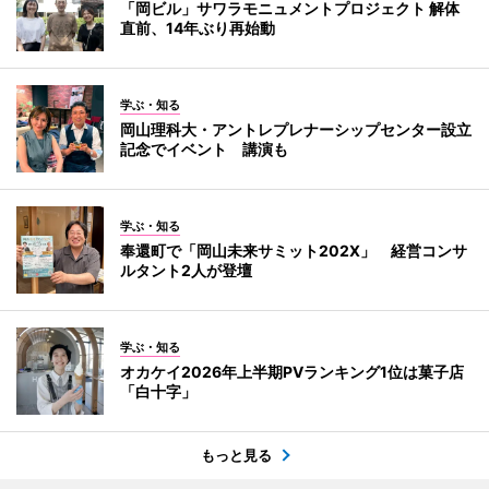
「岡ビル」サワラモニュメントプロジェクト 解体
直前、14年ぶり再始動
学ぶ・知る
岡山理科大・アントレプレナーシップセンター設立
記念でイベント 講演も
学ぶ・知る
奉還町で「岡山未来サミット202X」 経営コンサ
ルタント2人が登壇
学ぶ・知る
オカケイ2026年上半期PVランキング1位は菓子店
「白十字」
もっと見る