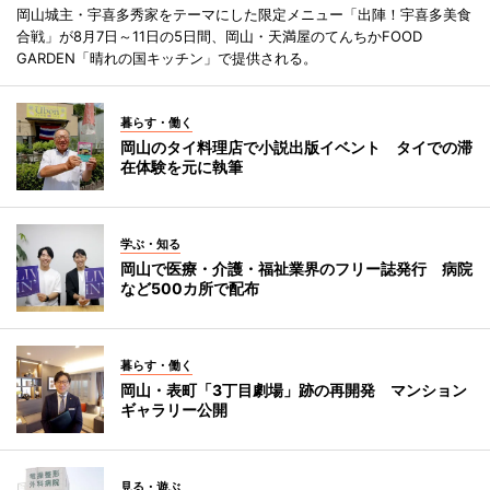
岡山城主・宇喜多秀家をテーマにした限定メニュー「出陣！宇喜多美食
合戦」が8月7日～11日の5日間、岡山・天満屋のてんちかFOOD
GARDEN「晴れの国キッチン」で提供される。
暮らす・働く
岡山のタイ料理店で小説出版イベント タイでの滞
在体験を元に執筆
学ぶ・知る
岡山で医療・介護・福祉業界のフリー誌発行 病院
など500カ所で配布
暮らす・働く
岡山・表町「3丁目劇場」跡の再開発 マンション
ギャラリー公開
見る・遊ぶ