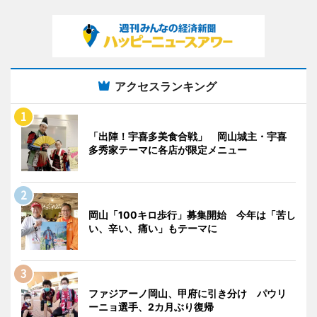
アクセスランキング
「出陣！宇喜多美食合戦」 岡山城主・宇喜
多秀家テーマに各店が限定メニュー
岡山「100キロ歩行」募集開始 今年は「苦し
い、辛い、痛い」もテーマに
ファジアーノ岡山、甲府に引き分け パウリ
ーニョ選手、2カ月ぶり復帰