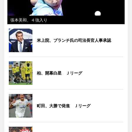
張本美和、４強入り
米上院、ブランチ氏の司法長官人事承認
柏、開幕白星 Ｊリーグ
町田、大勝で発進 Ｊリーグ