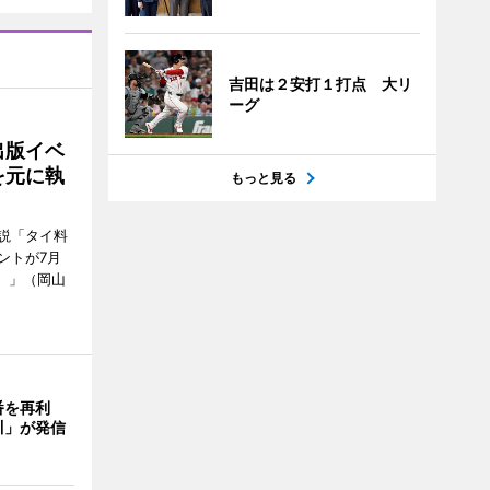
吉田は２安打１打点 大リ
ーグ
出版イベ
を元に執
もっと見る
説「タイ料
ントが7月
ン）」（岡山
番を再利
川」が発信