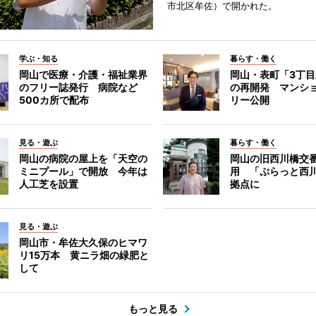
市北区牟佐）で開かれた。
学ぶ・知る
暮らす・働く
岡山で医療・介護・福祉業界
岡山・表町「3丁
のフリー誌発行 病院など
の再開発 マンシ
500カ所で配布
リー公開
見る・遊ぶ
暮らす・働く
岡山の病院の屋上を「天空の
岡山の旧西川橋交
ミニプール」で開放 今年は
用 「ぷらっと西
人工芝を設置
拠点に
見る・遊ぶ
岡山市・牟佐大久保のヒマワ
リ15万本 黄ニラ畑の緑肥と
して
もっと見る