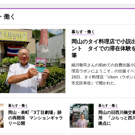
・働く
暮らす・働く
岡山のタイ料理店で小説
ント タイでの滞在体験
筆
細川敬司さんの初めての自費出版小
理店ウボンにようこそ」の出版イベ
26日、タイ料理店「Ubon（ウボ
市北区牟佐）で開かれた。
暮らす・働く
暮らす・働く
岡山・表町「3丁目劇場」跡
岡山の旧西川橋交
の再開発 マンションギャラ
用 「ぷらっと西
リー公開
拠点に