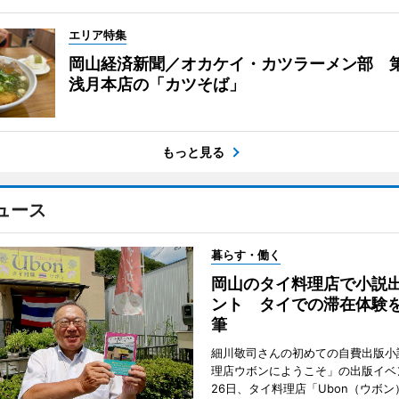
エリア特集
岡山経済新聞／オカケイ・カツラーメン部 第
浅月本店の「カツそば」
もっと見る
ュース
暮らす・働く
岡山のタイ料理店で小説
ント タイでの滞在体験
筆
細川敬司さんの初めての自費出版小
理店ウボンにようこそ」の出版イベ
26日、タイ料理店「Ubon（ウボ