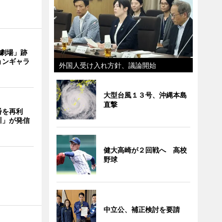
目劇場」跡
ョンギャラ
外国人受け入れ方針、議論開始
大型台風１３号、沖縄本島
直撃
番を再利
川」が発信
健大高崎が２回戦へ 高校
野球
中立公、補正検討を要請