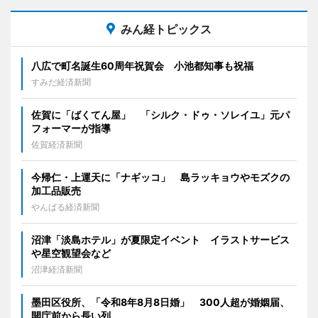
みん経トピックス
八広で町名誕生60周年祝賀会 小池都知事も祝福
すみだ経済新聞
佐賀に「ばくてん屋」 「シルク・ドゥ・ソレイユ」元パ
フォーマーが指導
佐賀経済新聞
今帰仁・上運天に「ナギッコ」 島ラッキョウやモズクの
加工品販売
やんばる経済新聞
沼津「淡島ホテル」が夏限定イベント イラストサービス
や星空観望会など
沼津経済新聞
墨田区役所、「令和8年8月8日婚」 300人超が婚姻届、
開庁前から長い列