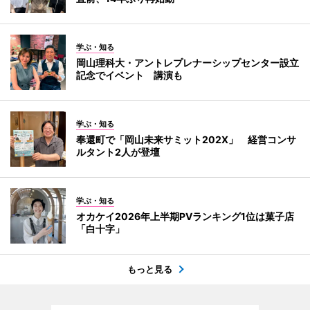
学ぶ・知る
岡山理科大・アントレプレナーシップセンター設立
記念でイベント 講演も
学ぶ・知る
奉還町で「岡山未来サミット202X」 経営コンサ
ルタント2人が登壇
学ぶ・知る
オカケイ2026年上半期PVランキング1位は菓子店
「白十字」
もっと見る