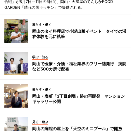
合戦」が8月7日～11日の5日間、岡山・天満屋のてんちかFOOD
GARDEN「晴れの国キッチン」で提供される。
暮らす・働く
岡山のタイ料理店で小説出版イベント タイでの滞
在体験を元に執筆
学ぶ・知る
岡山で医療・介護・福祉業界のフリー誌発行 病院
など500カ所で配布
暮らす・働く
岡山・表町「3丁目劇場」跡の再開発 マンション
ギャラリー公開
見る・遊ぶ
岡山の病院の屋上を「天空のミニプール」で開放