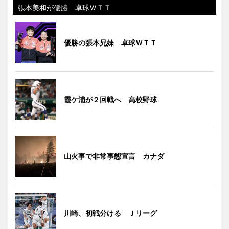
張本美和が優勝 卓球ＷＴＴ
優勝の張本兄妹 卓球ＷＴＴ
霞ケ浦が２回戦へ 高校野球
山火事で非常事態宣言 カナダ
川崎、初戦分ける Ｊリーグ