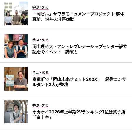
学ぶ・知る
「岡ビル」サワラモニュメントプロジェクト 解体
直前、14年ぶり再始動
学ぶ・知る
岡山理科大・アントレプレナーシップセンター設立
記念でイベント 講演も
学ぶ・知る
奉還町で「岡山未来サミット202X」 経営コンサ
ルタント2人が登壇
学ぶ・知る
オカケイ2026年上半期PVランキング1位は菓子店
「白十字」