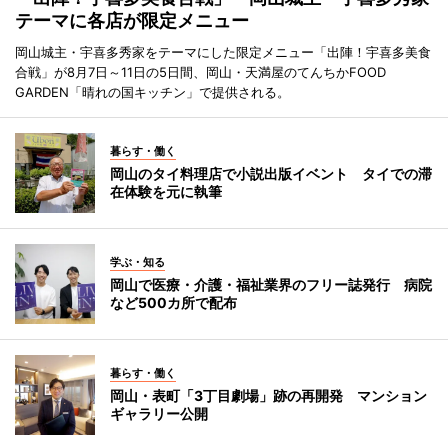
テーマに各店が限定メニュー
岡山城主・宇喜多秀家をテーマにした限定メニュー「出陣！宇喜多美食
合戦」が8月7日～11日の5日間、岡山・天満屋のてんちかFOOD
GARDEN「晴れの国キッチン」で提供される。
暮らす・働く
岡山のタイ料理店で小説出版イベント タイでの滞
在体験を元に執筆
学ぶ・知る
岡山で医療・介護・福祉業界のフリー誌発行 病院
など500カ所で配布
暮らす・働く
岡山・表町「3丁目劇場」跡の再開発 マンション
ギャラリー公開