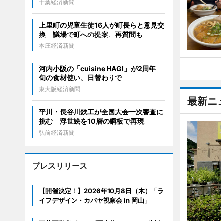
千葉経済新聞
上里町の児童生徒16人が町長らと意見交
換 議場で町への提案、再質問も
本庄経済新聞
河内小阪の「cuisine HAGI」が2周年
旬の食材使い、日替わりで
東大阪経済新聞
最新ニ
平川・長谷川鉄工が全国大会一次審査に
挑む 浮世絵を10層の鋼板で再現
弘前経済新聞
プレスリリース
【開催決定！】2026年10月8日（木）「ラ
イフデザイン・カバヤ視察会 in 岡山」