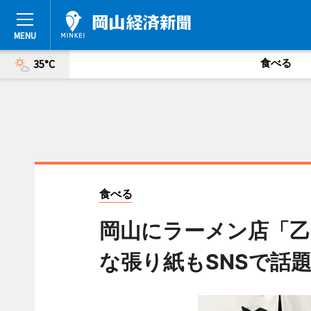
食べる
35°C
食べる
岡山にラーメン店「乙
な張り紙もSNSで話