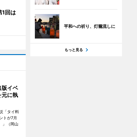
1回は
平和への祈り、灯籠流しに
もっと見る
出版イベ
を元に執
説「タイ料
ントが7月
ン）」（岡山