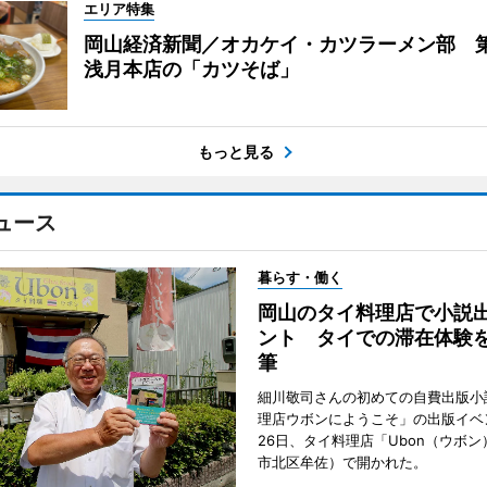
エリア特集
岡山経済新聞／オカケイ・カツラーメン部 第
浅月本店の「カツそば」
もっと見る
ュース
暮らす・働く
岡山のタイ料理店で小説
ント タイでの滞在体験
筆
細川敬司さんの初めての自費出版小
理店ウボンにようこそ」の出版イベ
26日、タイ料理店「Ubon（ウボ
市北区牟佐）で開かれた。