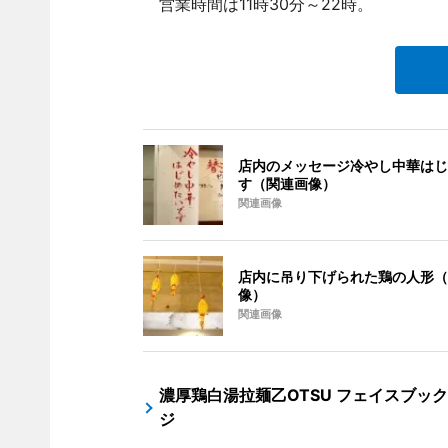
営業時間は11時30分～22時。
店内のメッセージ冷やし中華はじ
す（関連画像）
関連画像
店内に吊り下げられた鶏の人形（
像）
関連画像
濃厚鶏白湯拉麺乙OTSU フェイスブッ
ジ