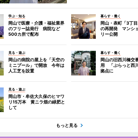
学ぶ・知る
暮らす・働く
岡山で医療・介護・福祉業界
岡山・表町「3丁
のフリー誌発行 病院など
の再開発 マンシ
500カ所で配布
リー公開
見る・遊ぶ
暮らす・働く
岡山の病院の屋上を「天空の
岡山の旧西川橋交
ミニプール」で開放 今年は
用 「ぷらっと西
人工芝を設置
拠点に
見る・遊ぶ
岡山市・牟佐大久保のヒマワ
リ15万本 黄ニラ畑の緑肥と
して
もっと見る