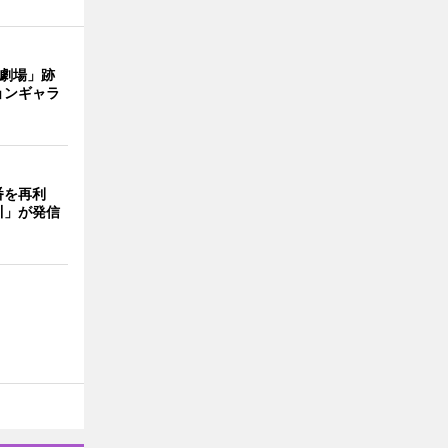
目劇場」跡
ョンギャラ
番を再利
川」が発信