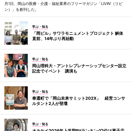
月1日、岡山の医療・介護・福祉業界のフリーマガジン「LIVIN’（リビ
ン）」を創刊した。
学ぶ・知る
「岡ビル」サワラモニュメントプロジェクト 解体
直前、14年ぶり再始動
学ぶ・知る
岡山理科大・アントレプレナーシップセンター設立
記念でイベント 講演も
学ぶ・知る
奉還町で「岡山未来サミット202X」 経営コンサ
ルタント2人が登壇
学ぶ・知る
オカケイ2026年上半期PVランキング1位は菓子店