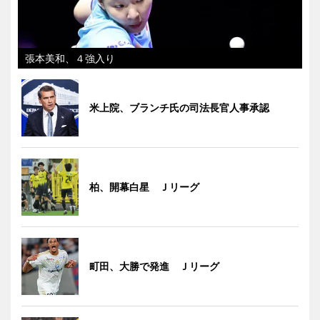
張本美和、４強入り
米上院、ブランチ氏の司法長官人事承認
柏、開幕白星 Ｊリーグ
町田、大勝で発進 Ｊリーグ