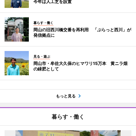
今年は人工芝を設置
暮らす・働く
岡山の旧西川橋交番を再利用 「ぷらっと西川」が
発信拠点に
見る・遊ぶ
岡山市・牟佐大久保のヒマワリ15万本 黄ニラ畑
の緑肥として
もっと見る
暮らす・働く