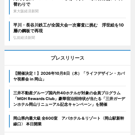
替わりで
東大阪経済新聞
平川・長谷川鉄工が全国大会一次審査に挑む 浮世絵を10
層の鋼板で再現
弘前経済新聞
プレスリリース
【開催決定！】2026年10月8日（木）「ライフデザイン・カバ
ヤ視察会 in 岡山」
三井不動産グループ国内外40ホテルが対象の会員プログラム
「MGH Rewards Club」豪華宿泊招待状が当たる「三井ガーデ
ンホテル岡山リニューアル記念キャンペーン」を開催
岡山県内最大級 全600室 アパホテル＆リゾート〈岡山駅新幹
線口〉 本日開業