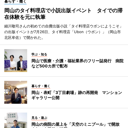
暮らす・働く
岡山のタイ料理店で小説出版イベント タイでの滞
在体験を元に執筆
細川敬司さんの初めての自費出版小説「タイ料理店ウボンにようこそ」
の出版イベントが7月26日、タイ料理店「Ubon（ウボン）」（岡山市
北区牟佐）で開かれた。
学ぶ・知る
岡山で医療・介護・福祉業界のフリー誌発行 病院
など500カ所で配布
暮らす・働く
岡山・表町「3丁目劇場」跡の再開発 マンション
ギャラリー公開
見る・遊ぶ
岡山の病院の屋上を「天空のミニプール」で開放