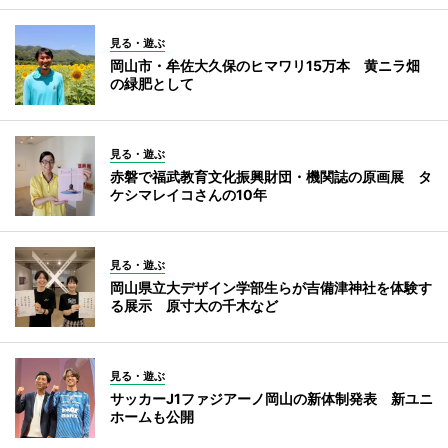
見る・遊ぶ
岡山市・牟佐大久保のヒマワリ15万本 黄ニラ畑
の緑肥として
見る・遊ぶ
赤磐で福武教育文化振興財団・機関誌の原画展 タ
ケシマレイコさんの10年
見る・遊ぶ
岡山県立大デザイン学部生らが吉備津神社を体験す
る展示 原寸大の千木など
見る・遊ぶ
サッカーJ1ファジアーノ岡山の新体制発表 新ユニ
ホームも公開