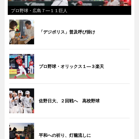
プロ野球・広島７―１１巨人
「デジポリス」普及呼び掛け
プロ野球・オリックス１―３楽天
佐野日大、２回戦へ 高校野球
平和への祈り、灯籠流しに