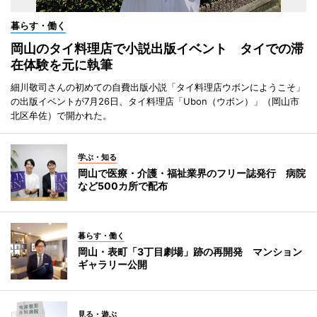
暮らす・働く
岡山のタイ料理店で小説出版イベント タイでの滞
在体験を元に執筆
細川敬司さんの初めての自費出版小説「タイ料理店ウボンにようこそ」
の出版イベントが7月26日、タイ料理店「Ubon（ウボン）」（岡山市
北区牟佐）で開かれた。
学ぶ・知る
岡山で医療・介護・福祉業界のフリー誌発行 病院
など500カ所で配布
暮らす・働く
岡山・表町「3丁目劇場」跡の再開発 マンション
ギャラリー公開
見る・遊ぶ