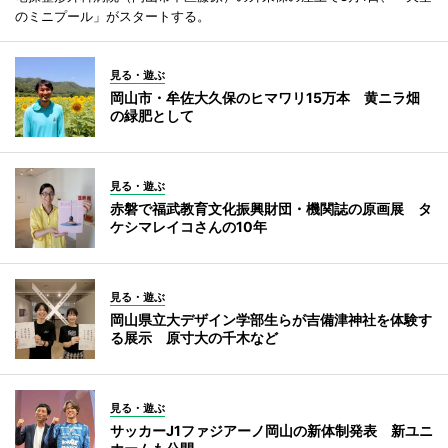
のミニプール」がスタートする。
見る・遊ぶ
岡山市・牟佐大久保のヒマワリ15万本 黄ニラ畑
の緑肥として
見る・遊ぶ
赤磐で福武教育文化振興財団・機関誌の原画展 タ
ケシマレイコさんの10年
見る・遊ぶ
岡山県立大デザイン学部生らが吉備津神社を体験す
る展示 原寸大の千木など
見る・遊ぶ
サッカーJ1ファジアーノ岡山の新体制発表 新ユニ