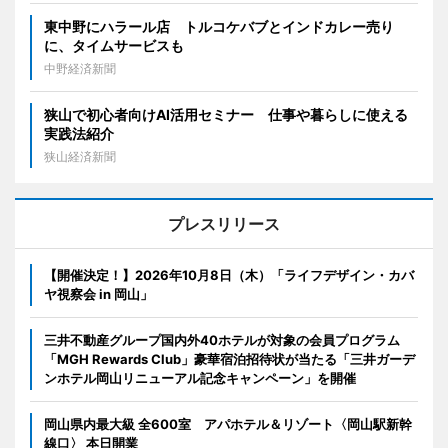
東中野にハラール店 トルコケバブとインドカレー売り
に、タイムサービスも
中野経済新聞
狭山で初心者向けAI活用セミナー 仕事や暮らしに使える
実践法紹介
狭山経済新聞
プレスリリース
【開催決定！】2026年10月8日（木）「ライフデザイン・カバ
ヤ視察会 in 岡山」
三井不動産グループ国内外40ホテルが対象の会員プログラム
「MGH Rewards Club」豪華宿泊招待状が当たる「三井ガーデ
ンホテル岡山リニューアル記念キャンペーン」を開催
岡山県内最大級 全600室 アパホテル＆リゾート〈岡山駅新幹
線口〉 本日開業