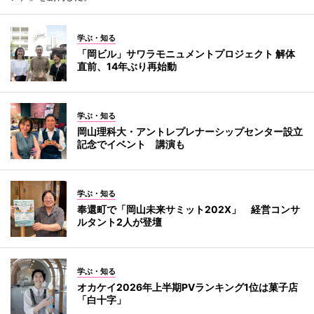
学ぶ・知る
「岡ビル」サワラモニュメントプロジェクト 解体
直前、14年ぶり再始動
学ぶ・知る
岡山理科大・アントレプレナーシップセンター設立
記念でイベント 講演も
学ぶ・知る
奉還町で「岡山未来サミット202X」 経営コンサ
ルタント2人が登壇
学ぶ・知る
オカケイ2026年上半期PVランキング1位は菓子店
「白十字」