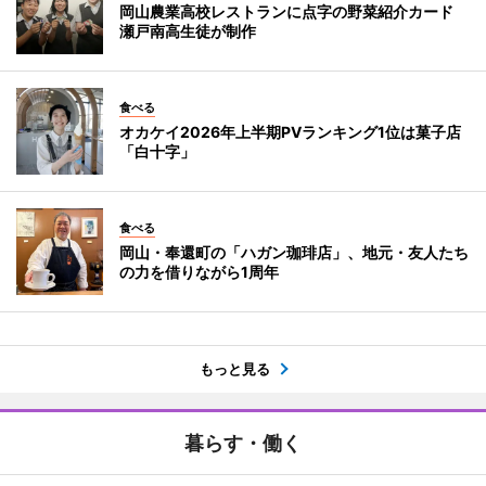
岡山農業高校レストランに点字の野菜紹介カード
瀬戸南高生徒が制作
食べる
オカケイ2026年上半期PVランキング1位は菓子店
「白十字」
食べる
岡山・奉還町の「ハガン珈琲店」、地元・友人たち
の力を借りながら1周年
もっと見る
暮らす・働く