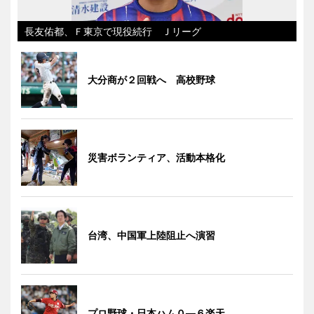
長友佑都、Ｆ東京で現役続行 Ｊリーグ
大分商が２回戦へ 高校野球
災害ボランティア、活動本格化
台湾、中国軍上陸阻止へ演習
プロ野球・日本ハム０―６楽天