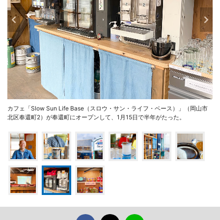
カフェ「Slow Sun Life Base（スロウ・サン・ライフ・ベース）」（岡山市
北区奉還町2）が奉還町にオープンして、1月15日で半年がたった。