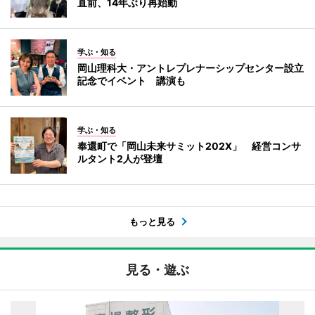
直前、14年ぶり再始動
学ぶ・知る
岡山理科大・アントレプレナーシップセンター設立
記念でイベント 講演も
学ぶ・知る
奉還町で「岡山未来サミット202X」 経営コンサ
ルタント2人が登壇
もっと見る
見る・遊ぶ