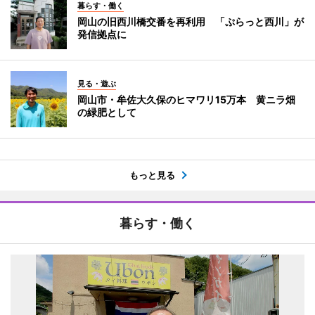
暮らす・働く
岡山の旧西川橋交番を再利用 「ぷらっと西川」が
発信拠点に
見る・遊ぶ
岡山市・牟佐大久保のヒマワリ15万本 黄ニラ畑
の緑肥として
もっと見る
暮らす・働く