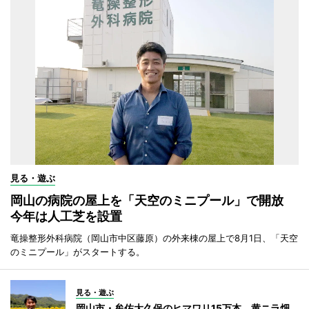
見る・遊ぶ
岡山の病院の屋上を「天空のミニプール」で開放
今年は人工芝を設置
竜操整形外科病院（岡山市中区藤原）の外来棟の屋上で8月1日、「天空
のミニプール」がスタートする。
見る・遊ぶ
岡山市・牟佐大久保のヒマワリ15万本 黄ニラ畑