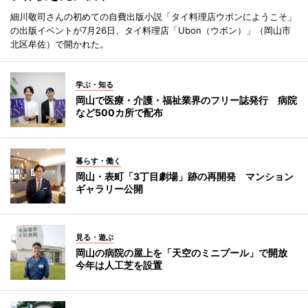
細川敬司さんの初めての自費出版小説「タイ料理店ウボンにようこそ」
の出版イベントが7月26日、タイ料理店「Ubon（ウボン）」（岡山市
北区牟佐）で開かれた。
学ぶ・知る
岡山で医療・介護・福祉業界のフリー誌発行 病院
など500カ所で配布
暮らす・働く
岡山・表町「3丁目劇場」跡の再開発 マンション
ギャラリー公開
見る・遊ぶ
岡山の病院の屋上を「天空のミニプール」で開放
今年は人工芝を設置