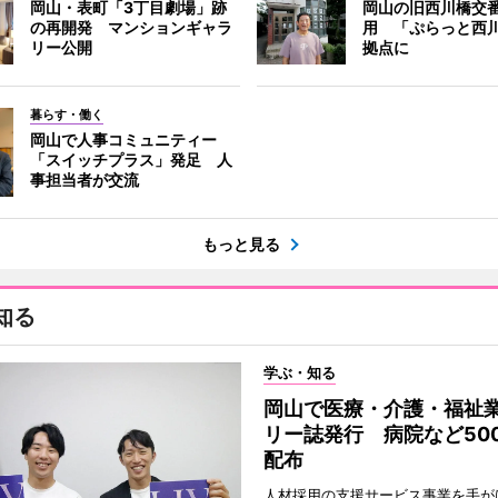
岡山・表町「3丁目劇場」跡
岡山の旧西川橋交
の再開発 マンションギャラ
用 「ぷらっと西
リー公開
拠点に
暮らす・働く
岡山で人事コミュニティー
「スイッチプラス」発足 人
事担当者が交流
もっと見る
知る
学ぶ・知る
岡山で医療・介護・福祉
リー誌発行 病院など50
配布
人材採用の支援サービス事業を手が