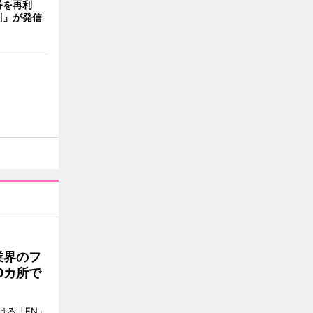
番を再利
川」が発信
業界のフ
0カ所で
ける「EN」