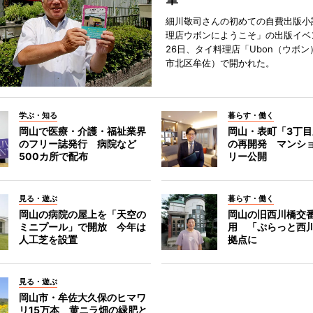
細川敬司さんの初めての自費出版小
理店ウボンにようこそ」の出版イベ
26日、タイ料理店「Ubon（ウボ
市北区牟佐）で開かれた。
学ぶ・知る
暮らす・働く
岡山で医療・介護・福祉業界
岡山・表町「3丁
のフリー誌発行 病院など
の再開発 マンシ
500カ所で配布
リー公開
見る・遊ぶ
暮らす・働く
岡山の病院の屋上を「天空の
岡山の旧西川橋交
ミニプール」で開放 今年は
用 「ぷらっと西
人工芝を設置
拠点に
見る・遊ぶ
岡山市・牟佐大久保のヒマワ
リ15万本 黄ニラ畑の緑肥と