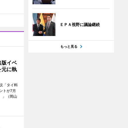
ＥＰＡ視野に議論継続
もっと見る
出版イベ
を元に執
説「タイ料
ントが7月
ン）」（岡山