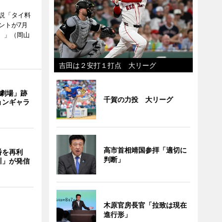
説「タイ料
ントが7月
ン）」（岡山
吉田は２安打１打点 大リーグ
目劇場」跡
千賀の力投 大リーグ
ョンギャラ
高市首相靖国参拝「適切に
番を再利
判断」
川」が発信
木原官房長官「拉致は現在
進行形」