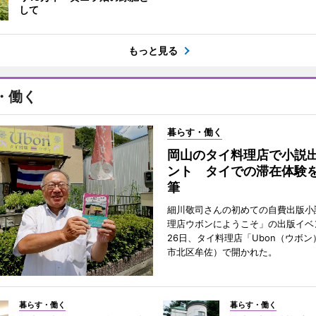
して
もっと見る
・働く
暮らす・働く
岡山のタイ料理店で小説
ント タイでの滞在体験
筆
細川敬司さんの初めての自費出版小
理店ウボンにようこそ」の出版イベ
26日、タイ料理店「Ubon（ウボ
市北区牟佐）で開かれた。
暮らす・働く
暮らす・働く