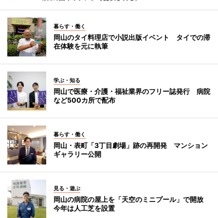
暮らす・働く
岡山のタイ料理店で小説出版イベント タイでの滞
在体験を元に執筆
学ぶ・知る
岡山で医療・介護・福祉業界のフリー誌発行 病院
など500カ所で配布
暮らす・働く
岡山・表町「3丁目劇場」跡の再開発 マンション
ギャラリー公開
見る・遊ぶ
岡山の病院の屋上を「天空のミニプール」で開放
今年は人工芝を設置