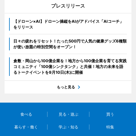
プレスリリース
【ドローン×AI】ドローン操縦をAIがアドバイス「AIコーチ」
をリリース
日々の疲れをリセット！たった500円で人気の健康グッズ6種類
が使い放題の特別空間をオープン！
倉敷・岡山から100億企業を！地方から100億企業を育てる実践
コミュニティ「100億シンクタンク」と共催！地方の未来を語
るトークイベントを9月10日(木)に開催
もっと見る
食べる
見る・遊ぶ
買う
暮らす・働く
学ぶ・知る
特集