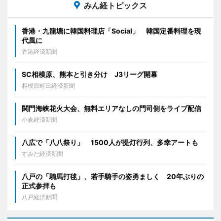
みん経トピックス
香港・九龍塘に韓国料理店「Social」 韓国定番料理を現
代風に
香港経済新聞
SC相模原、熊本と引き分け J3リーグ開幕
相模原町田経済新聞
関門海峡花火大会、無料エリアなしの門司側をライブ配信
小倉経済新聞
八広で「八八祭り」 1500人が提灯行列、多幸アートも
すみだ経済新聞
八戸の「騎馬打毬」、若手騎手の姿勇ましく 20年ぶりの
正式参拝も
八戸経済新聞