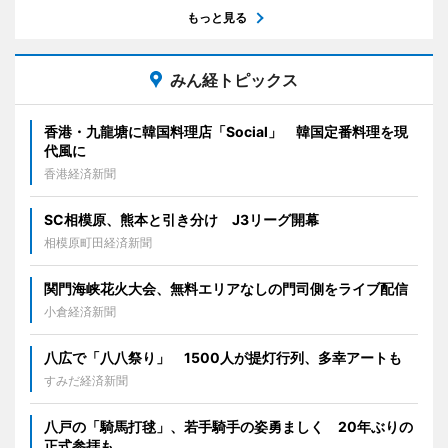
もっと見る
みん経トピックス
香港・九龍塘に韓国料理店「Social」 韓国定番料理を現
代風に
香港経済新聞
SC相模原、熊本と引き分け J3リーグ開幕
相模原町田経済新聞
関門海峡花火大会、無料エリアなしの門司側をライブ配信
小倉経済新聞
八広で「八八祭り」 1500人が提灯行列、多幸アートも
すみだ経済新聞
八戸の「騎馬打毬」、若手騎手の姿勇ましく 20年ぶりの
正式参拝も