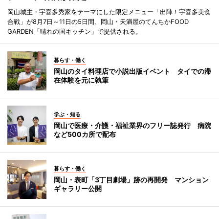
岡山城主・宇喜多秀家をテーマにした限定メニュー「出陣！宇喜多美食
合戦」が8月7日～11日の5日間、岡山・天満屋のてんちかFOOD
GARDEN「晴れの国キッチン」で提供される。
暮らす・働く
岡山のタイ料理店で小説出版イベント タイでの滞
在体験を元に執筆
学ぶ・知る
岡山で医療・介護・福祉業界のフリー誌発行 病院
など500カ所で配布
暮らす・働く
岡山・表町「3丁目劇場」跡の再開発 マンション
ギャラリー公開