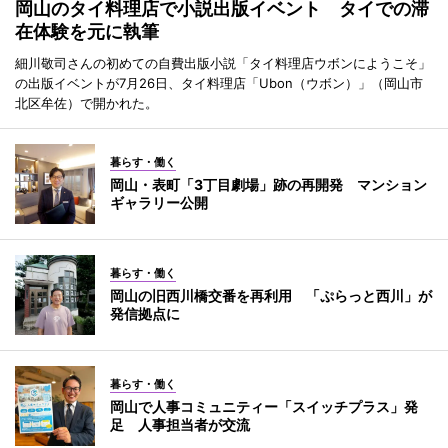
岡山のタイ料理店で小説出版イベント タイでの滞
在体験を元に執筆
細川敬司さんの初めての自費出版小説「タイ料理店ウボンにようこそ」
の出版イベントが7月26日、タイ料理店「Ubon（ウボン）」（岡山市
北区牟佐）で開かれた。
暮らす・働く
岡山・表町「3丁目劇場」跡の再開発 マンション
ギャラリー公開
暮らす・働く
岡山の旧西川橋交番を再利用 「ぷらっと西川」が
発信拠点に
暮らす・働く
岡山で人事コミュニティー「スイッチプラス」発
足 人事担当者が交流