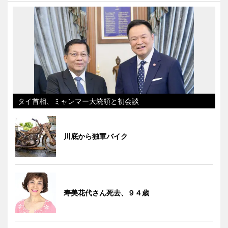
タイ首相、ミャンマー大統領と初会談
川底から独軍バイク
寿美花代さん死去、９４歳