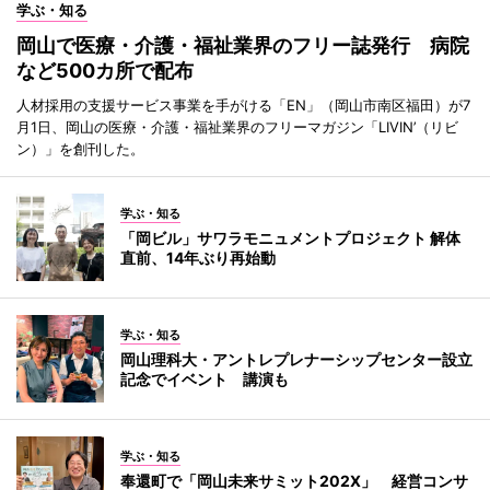
学ぶ・知る
岡山で医療・介護・福祉業界のフリー誌発行 病院
など500カ所で配布
人材採用の支援サービス事業を手がける「EN」（岡山市南区福田）が7
月1日、岡山の医療・介護・福祉業界のフリーマガジン「LIVIN’（リビ
ン）」を創刊した。
学ぶ・知る
「岡ビル」サワラモニュメントプロジェクト 解体
直前、14年ぶり再始動
学ぶ・知る
岡山理科大・アントレプレナーシップセンター設立
記念でイベント 講演も
学ぶ・知る
奉還町で「岡山未来サミット202X」 経営コンサ