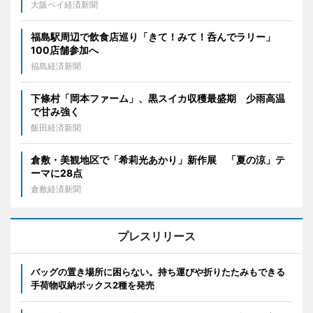
大阪ベイ経済新聞
福島駅周辺で飲食店巡り「きて！みて！呑んでラリー」
100店舗参加へ
福島経済新聞
下條村「岡本ファーム」、黒スイカ収穫最盛期 少雨高温
で甘み強く
飯田経済新聞
倉敷・美観地区で「希莉光あかり」新作展 「夏の涼」テ
ーマに28点
倉敷経済新聞
プレスリリース
バッグの置き場所に困らない。持ち運びや折りたたみもできる
手荷物収納ボックス2種を発売