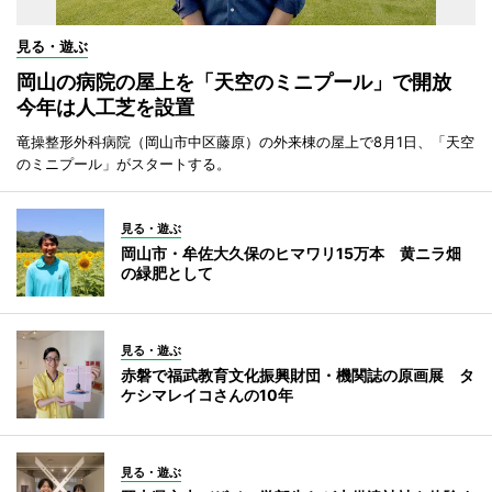
見る・遊ぶ
岡山の病院の屋上を「天空のミニプール」で開放
今年は人工芝を設置
竜操整形外科病院（岡山市中区藤原）の外来棟の屋上で8月1日、「天空
のミニプール」がスタートする。
見る・遊ぶ
岡山市・牟佐大久保のヒマワリ15万本 黄ニラ畑
の緑肥として
見る・遊ぶ
赤磐で福武教育文化振興財団・機関誌の原画展 タ
ケシマレイコさんの10年
見る・遊ぶ