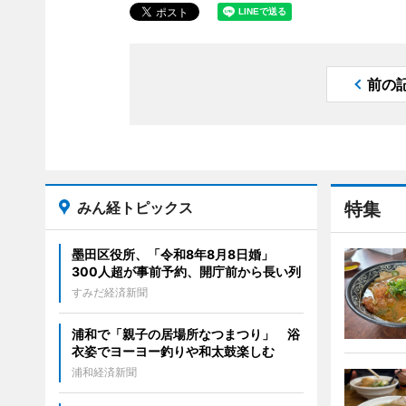
前の
みん経トピックス
特集
墨田区役所、「令和8年8月8日婚」
300人超が事前予約、開庁前から長い列
すみだ経済新聞
浦和で「親子の居場所なつまつり」 浴
衣姿でヨーヨー釣りや和太鼓楽しむ
浦和経済新聞