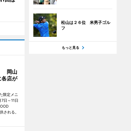
松山は２６位 米男子ゴル
フ
もっと見る
」 岡山
に各店が
た限定メニ
7日～11日
OOD
提供される。