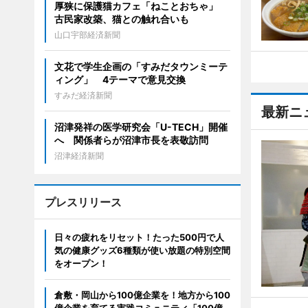
厚狭に保護猫カフェ「ねことおちゃ」
古民家改築、猫との触れ合いも
山口宇部経済新聞
文花で学生企画の「すみだタウンミーテ
ィング」 4テーマで意見交換
すみだ経済新聞
最新ニ
沼津発祥の医学研究会「U-TECH」開催
へ 関係者らが沼津市長を表敬訪問
沼津経済新聞
プレスリリース
日々の疲れをリセット！たった500円で人
気の健康グッズ6種類が使い放題の特別空間
をオープン！
倉敷・岡山から100億企業を！地方から100