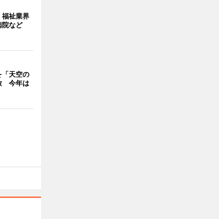
・福祉業界
病院など
を「天空の
放 今年は