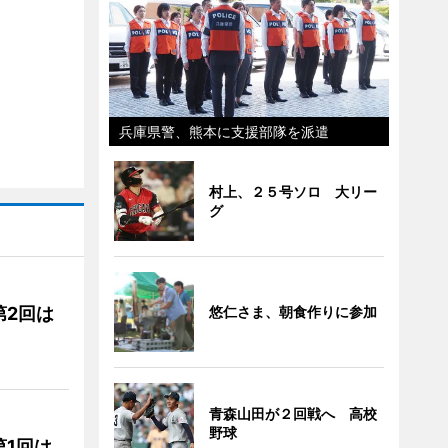
兵庫県警、熊本に支援部隊を派遣
村上、２５号ソロ 大リー
グ
第2回は
悠仁さま、朝食作りに参加
青森山田が２回戦へ 高校
野球
1回は