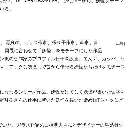
野2、TEL
086-263-8988
）で8月3日から、妖怪をテーマ
いる。
目。写真家、ガラス作家、張り子作家、画家、書
［広告］
が、同展に合わせて「妖怪」をモチーフにした作品
ン風の各作家のプロフィル冊子を設置。てんぐ、カッパ、海
マニアックな妖怪まで昔から伝わる妖怪たちだけをモチーフ
になれるシリーズ作品、妖怪だけでなく妖怪が書いた習字も
野静樹さんの仕事に就いた妖怪を描いた染め物Tシャツなど
でいた。ガラス作家の白神典大さんとデザイナーの鳥越眞生