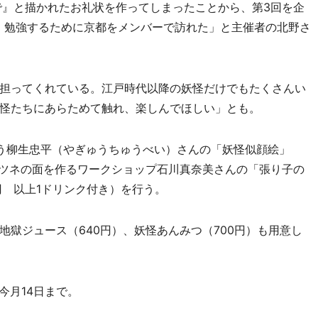
で』と描かれたお礼状を作ってしまったことから、第3回を企
、勉強するために京都をメンバーで訪れた」と主催者の北野さ
担ってくれている。江戸時代以降の妖怪だけでもたくさんい
怪たちにあらためて触れ、楽しんでほしい」とも。
う柳生忠平（やぎゅうちゅうべい）さんの「妖怪似顔絵」
パやキツネの面を作るワークショップ石川真奈美さんの「張り子の
0円 以上1ドリンク付き）を行う。
獄ジュース（640円）、妖怪あんみつ（700円）も用意し
今月14日まで。