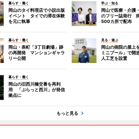
暮らす・働く
学ぶ・知る
岡山のタイ料理店で小説出版
岡山で医療・介護
イベント タイでの滞在体験
のフリー誌発行 
を元に執筆
500カ所で配布
暮らす・働く
見る・遊ぶ
岡山・表町「3丁目劇場」跡
岡山の病院の屋上
の再開発 マンションギャラ
ミニプール」で開
リー公開
人工芝を設置
暮らす・働く
岡山の旧西川橋交番を再利
用 「ぷらっと西川」が発信
拠点に
もっと見る