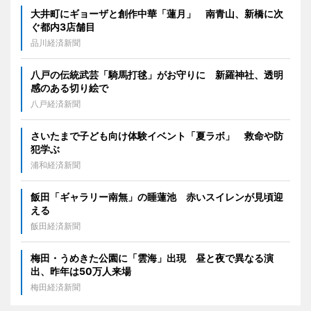
大井町にギョーザと創作中華「蓮月」 南青山、新橋に次
ぐ都内3店舗目
品川経済新聞
八戸の伝統武芸「騎馬打毬」がお守りに 新羅神社、透明
感のある切り絵で
八戸経済新聞
さいたまで子ども向け体験イベント「夏ラボ」 救命や防
犯学ぶ
浦和経済新聞
飯田「ギャラリー南無」の睡蓮池 赤いスイレンが見頃迎
える
飯田経済新聞
梅田・うめきた公園に「雲海」出現 昼と夜で異なる演
出、昨年は50万人来場
梅田経済新聞