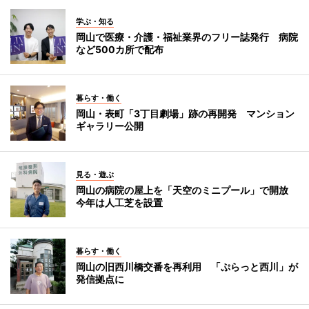
学ぶ・知る
岡山で医療・介護・福祉業界のフリー誌発行 病院
など500カ所で配布
暮らす・働く
岡山・表町「3丁目劇場」跡の再開発 マンション
ギャラリー公開
見る・遊ぶ
岡山の病院の屋上を「天空のミニプール」で開放
今年は人工芝を設置
暮らす・働く
岡山の旧西川橋交番を再利用 「ぷらっと西川」が
発信拠点に