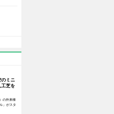
空のミニ
人工芝を
）の外来棟
ール」がスタ