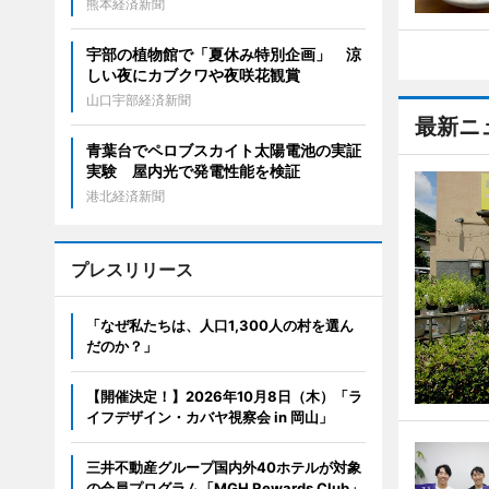
熊本経済新聞
宇部の植物館で「夏休み特別企画」 涼
しい夜にカブクワや夜咲花観賞
山口宇部経済新聞
最新ニ
青葉台でペロブスカイト太陽電池の実証
実験 屋内光で発電性能を検証
港北経済新聞
プレスリリース
「なぜ私たちは、人口1,300人の村を選ん
だのか？」
【開催決定！】2026年10月8日（木）「ラ
イフデザイン・カバヤ視察会 in 岡山」
三井不動産グループ国内外40ホテルが対象
の会員プログラム「MGH Rewards Club」