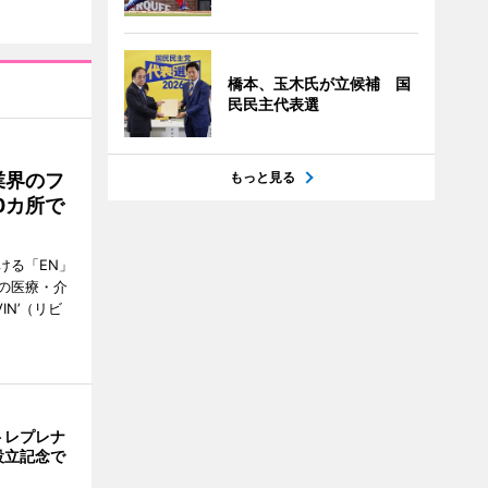
橋本、玉木氏が立候補 国
民民主代表選
もっと見る
業界のフ
0カ所で
ける「EN」
の医療・介
IN’（リビ
トレプレナ
設立記念で