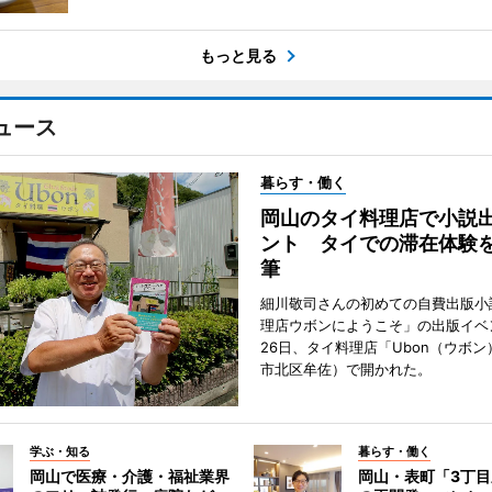
もっと見る
ュース
暮らす・働く
岡山のタイ料理店で小説
ント タイでの滞在体験
筆
細川敬司さんの初めての自費出版小
理店ウボンにようこそ」の出版イベ
26日、タイ料理店「Ubon（ウボ
市北区牟佐）で開かれた。
学ぶ・知る
暮らす・働く
岡山で医療・介護・福祉業界
岡山・表町「3丁