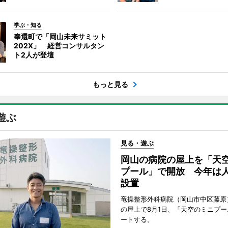
学ぶ・知る
奉還町で「岡山未来サミット
202X」 経営コンサルタン
ト2人が登壇
もっと見る
遊ぶ
見る・遊ぶ
岡山の病院の屋上を「天
プール」で開放 今年は
設置
竜操整形外科病院（岡山市中区藤原
の屋上で8月1日、「天空のミニプ
ートする。