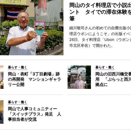
岡山のタイ料理店で小説
ント タイでの滞在体験
筆
細川敬司さんの初めての自費出版小
理店ウボンにようこそ」の出版イベ
26日、タイ料理店「Ubon（ウボ
市北区牟佐）で開かれた。
暮らす・働く
暮らす・働く
岡山・表町「3丁目劇場」跡
岡山の旧西川橋交
の再開発 マンションギャラ
用 「ぷらっと西
リー公開
拠点に
暮らす・働く
岡山で人事コミュニティー
「スイッチプラス」発足 人
事担当者が交流