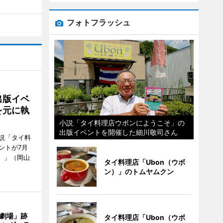
フォトフラッシュ
出版イベ
を元に執
小説「タイ料理店ウボンにようこそ」の
出版イベントを開催した細川敬司さん
説「タイ料
ントが7月
ン）」（岡山
タイ料理店「Ubon（ウボ
ン）」のトムヤムクン
目劇場」跡
タイ料理店「Ubon（ウボ