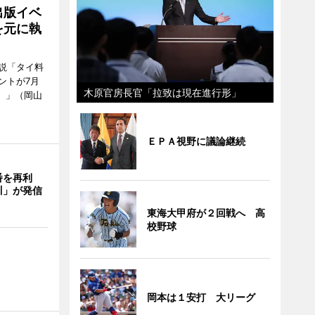
出版イベ
を元に執
説「タイ料
ントが7月
木原官房長官「拉致は現在進行形」
ン）」（岡山
ＥＰＡ視野に議論継続
番を再利
川」が発信
東海大甲府が２回戦へ 高
校野球
岡本は１安打 大リーグ