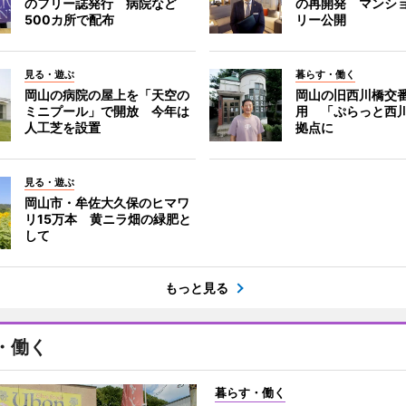
のフリー誌発行 病院など
の再開発 マンシ
500カ所で配布
リー公開
見る・遊ぶ
暮らす・働く
岡山の病院の屋上を「天空の
岡山の旧西川橋交
ミニプール」で開放 今年は
用 「ぷらっと西
人工芝を設置
拠点に
見る・遊ぶ
岡山市・牟佐大久保のヒマワ
リ15万本 黄ニラ畑の緑肥と
して
もっと見る
・働く
暮らす・働く