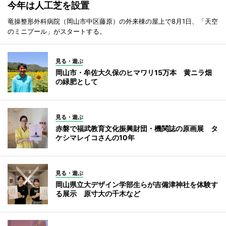
今年は人工芝を設置
竜操整形外科病院（岡山市中区藤原）の外来棟の屋上で8月1日、「天空
のミニプール」がスタートする。
見る・遊ぶ
岡山市・牟佐大久保のヒマワリ15万本 黄ニラ畑
の緑肥として
見る・遊ぶ
赤磐で福武教育文化振興財団・機関誌の原画展 タ
ケシマレイコさんの10年
見る・遊ぶ
岡山県立大デザイン学部生らが吉備津神社を体験す
る展示 原寸大の千木など