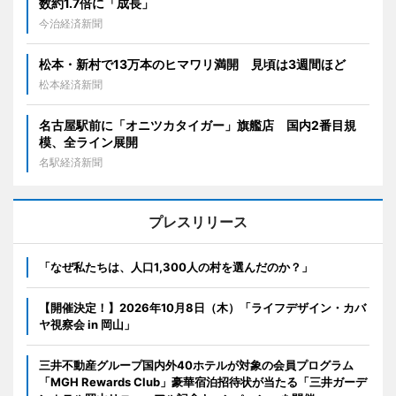
数約1.7倍に「成長」
今治経済新聞
松本・新村で13万本のヒマワリ満開 見頃は3週間ほど
松本経済新聞
名古屋駅前に「オニツカタイガー」旗艦店 国内2番目規
模、全ライン展開
名駅経済新聞
プレスリリース
「なぜ私たちは、人口1,300人の村を選んだのか？」
【開催決定！】2026年10月8日（木）「ライフデザイン・カバ
ヤ視察会 in 岡山」
三井不動産グループ国内外40ホテルが対象の会員プログラム
「MGH Rewards Club」豪華宿泊招待状が当たる「三井ガーデ