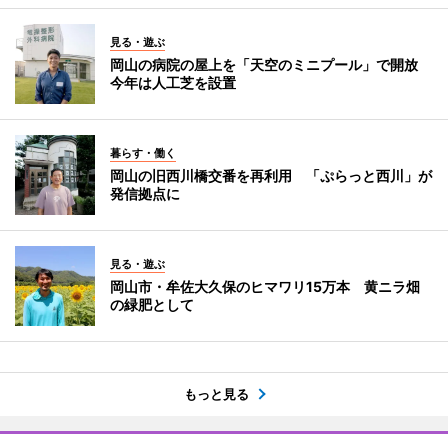
見る・遊ぶ
岡山の病院の屋上を「天空のミニプール」で開放
今年は人工芝を設置
暮らす・働く
岡山の旧西川橋交番を再利用 「ぷらっと西川」が
発信拠点に
見る・遊ぶ
岡山市・牟佐大久保のヒマワリ15万本 黄ニラ畑
の緑肥として
もっと見る