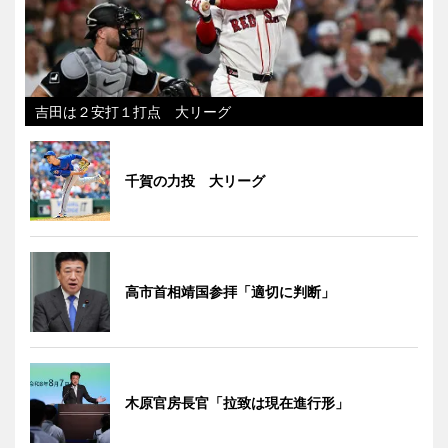
吉田は２安打１打点 大リーグ
千賀の力投 大リーグ
高市首相靖国参拝「適切に判断」
木原官房長官「拉致は現在進行形」